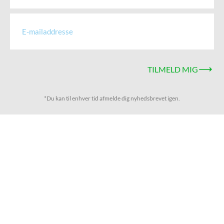
TILMELD MIG
*Du kan til enhver tid afmelde dig nyhedsbrevet igen.
Keepers ApS
CVR-nr: 36079886
Bankkonto:
8117 0001954789
Links