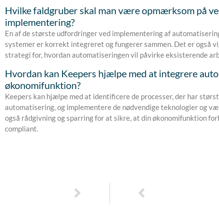
Hvilke faldgruber skal man være opmærksom på v
implementering?
En af de største udfordringer ved implementering af automatisering e
systemer er korrekt integreret og fungerer sammen. Det er også vig
strategi for, hvordan automatiseringen vil påvirke eksisterende arb
Hvordan kan Keepers hjælpe med at integrere autom
økonomifunktion?
Keepers kan hjælpe med at identificere de processer, der har størst
automatisering, og implementere de nødvendige teknologier og værk
også rådgivning og sparring for at sikre, at din økonomifunktion for
compliant.
Næste
Tidligere
NÆSTE
TIDLIGERE
Sådan skaber du en effektiv økonomisk plan for din virksomhed
Hjælp til økonomisk overblik i din virksomhed: Sådan får du styr på tal og likviditet