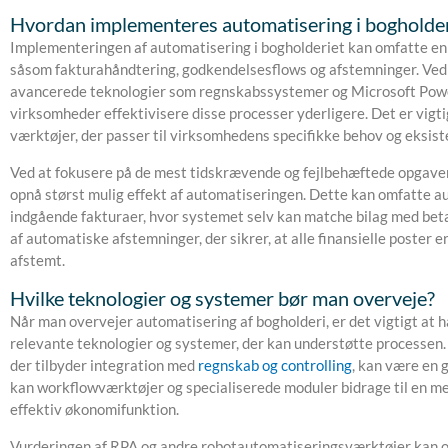
Hvordan implementeres automatisering i bogholder
Implementeringen af automatisering i bogholderiet kan omfatte e
såsom fakturahåndtering, godkendelsesflows og afstemninger. Ved
avancerede teknologier som regnskabssystemer og Microsoft Po
virksomheder effektivisere disse processer yderligere. Det er vigti
værktøjer, der passer til virksomhedens specifikke behov og eksis
Ved at fokusere på de mest tidskrævende og fejlbehæftede opgav
opnå størst mulig effekt af automatiseringen. Dette kan omfatte a
indgående fakturaer, hvor systemet selv kan matche bilag med beta
af automatiske afstemninger, der sikrer, at alle finansielle poster e
afstemt.
Hvilke teknologier og systemer bør man overveje?
Når man overvejer automatisering af bogholderi, er det vigtigt at h
relevante teknologier og systemer, der kan understøtte processe
der tilbyder integration med
regnskab og controlling
, kan være en 
kan workflowværktøjer og specialiserede moduler bidrage til en me
effektiv økonomifunktion.
Vurderingen af RPA og andre robotautomatiseringsværktøjer kan og