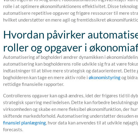
rolle i at optimere økonomifunktionens effektivitet. Disse teknolo
automatisere repetitive opgaver og frigøre ressourcer til mere stra
hvilket understøtter en mere agil og fremtidssikret økonomifunktio
Hvordan påvirker automatis
roller og opgaver i økonomia
Automatisering af bogholderi ændrer dynamikken i økonomiafdeli
automatisering kan bogholderens rolle udvikle sig fra at være fok
indtastninger til at blive mere strategisk og dataorienteret. Dette 
bogholderen kan tage en mere aktiv rolle i
økonomistyring
og bidra
rettidige finansielle rapporter.
Controllerens opgaver kan også ændres, idet der frigøres tid til dy
strategisk sparring med ledelsen. Dette kan forbedre beslutningsg
virksomheden og skabe en mere fleksibel økonomifunktion, der hurti
skiftende markedsforhold. Automatisering understøtter desuden e
finansiel planlægning
, hvor data kan anvendes til at udvikle nøjagt
forecasts.