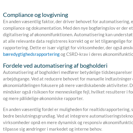
Compliance og lovgivning
En anden væsentlig faktor, der driver behovet for automatisering, e
compliance og dokumentation. Med den nye bogføringslov er der et
digitalisering af økonomifunktionen. Automatisering kan understøtt
at alle relevante data registreres korrekt og er let tilgængelige for
rapportering. Dette er især vigtigt for virksomheder, der også ønsk
bæredygtighedsrapportering
og CSRD-krav i deres økonomifunktio
Fordele ved automatisering af bogholderi
Automatisering af bogholderi medfører betydelige tidsbesparelser o
arbejdsgange. Ved at reducere behovet for manuelle indtastninger
økonomiafdelingen fokusere på mere værdiskabende aktiviteter. 
mindsker også risikoen for menneskelige fejl, hvilket resulterer i f
og mere pålidelige økonomiske rapporter.
En anden væsentlig fordel er muligheden for realtidsrapportering, 
bedre beslutningsgrundlag. Ved at integrere automatiseringstekn
virksomheder opnå en mere dynamisk og responsiv økonomifunktion
tilpasse sig ændringer i markedet og interne behov.