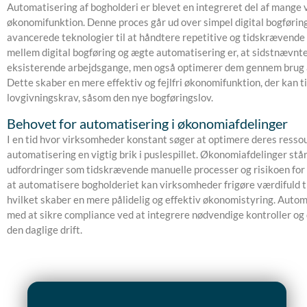
Automatisering af bogholderi er blevet en integreret del af mange
økonomifunktion. Denne proces går ud over simpel digital bogførin
avancerede teknologier til at håndtere repetitive og tidskrævende
mellem digital bogføring og ægte automatisering er, at sidstnævnte 
eksisterende arbejdsgange, men også optimerer dem gennem brug
Dette skaber en mere effektiv og fejlfri økonomifunktion, der kan t
lovgivningskrav, såsom den nye bogføringslov.
Behovet for automatisering i økonomiafdelinger
I en tid hvor virksomheder konstant søger at optimere deres ressou
automatisering en vigtig brik i puslespillet. Økonomiafdelinger står
udfordringer som tidskrævende manuelle processer og risikoen for 
at automatisere bogholderiet kan virksomheder frigøre værdifuld ti
hvilket skaber en mere pålidelig og effektiv økonomistyring. Auto
med at sikre compliance ved at integrere nødvendige kontroller o
den daglige drift.