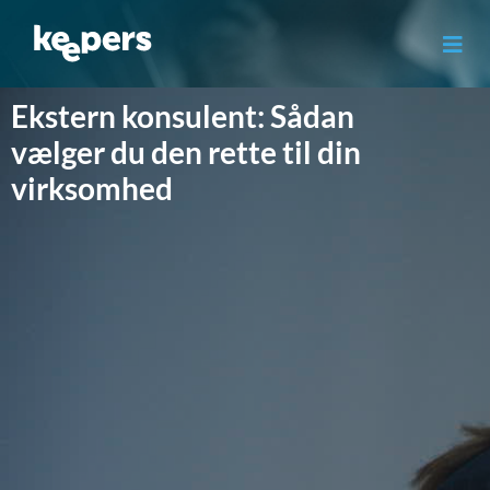
Gå
til
indholdet
Ekstern konsulent: Sådan
vælger du den rette til din
virksomhed