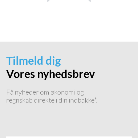
Bogholder Aarhus: Sådan finder du den rette til din virksomhed
Outsourcing af bogholderi: Skalér din virksomhed med professionelle løsninger
Tilmeld dig
Vores nyhedsbrev
Få nyheder om økonomi og
regnskab direkte i din indbakke*.