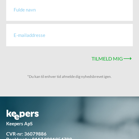
TILMELD MIG
*Du kan til enhver tid afmelde dig nyhedsbrevet igen.
Keepers ApS
CVR-nr: 36079886