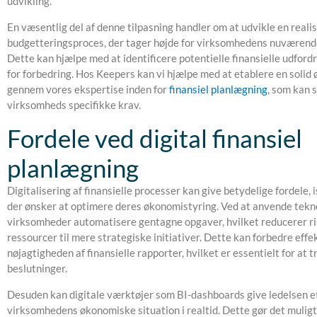
udvikling.
En væsentlig del af denne tilpasning handler om at udvikle en realis
budgetteringsproces, der tager højde for virksomhedens nuværende
Dette kan hjælpe med at identificere potentielle finansielle udford
for forbedring. Hos Keepers kan vi hjælpe med at etablere en solid
gennem vores ekspertise inden for
finansiel planlægning
, som kan 
virksomheds specifikke krav.
Fordele ved digital finansiel
planlægning
Digitalisering af finansielle processer kan give betydelige fordele,
der ønsker at optimere deres økonomistyring. Ved at anvende tek
virksomheder automatisere gentagne opgaver, hvilket reducerer risi
ressourcer til mere strategiske initiativer. Dette kan forbedre effe
nøjagtigheden af finansielle rapporter, hvilket er essentielt for at
beslutninger.
Desuden kan digitale værktøjer som BI-dashboards give ledelsen et
virksomhedens økonomiske situation i realtid. Dette gør det muligt