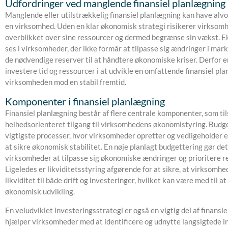
Udfordringer ved manglende finansiel planlægning
Manglende eller utilstrækkelig finansiel planlægning kan have alv
en virksomhed. Uden en klar økonomisk strategi risikerer virksom
overblikket over sine ressourcer og dermed begrænse sin vækst. E
ses i virksomheder, der ikke formår at tilpasse sig ændringer i mar
de nødvendige reserver til at håndtere økonomiske kriser. Derfor er
investere tid og ressourcer i at udvikle en omfattende finansiel pla
virksomheden mod en stabil fremtid.
Komponenter i finansiel planlægning
Finansiel planlægning består af flere centrale komponenter, som t
helhedsorienteret tilgang til virksomhedens økonomistyring. Budge
vigtigste processer, hvor virksomheder opretter og vedligeholder e
at sikre økonomisk stabilitet. En nøje planlagt budgettering gør det
virksomheder at tilpasse sig økonomiske ændringer og prioritere r
Ligeledes er likviditetsstyring afgørende for at sikre, at virksomhe
likviditet til både drift og investeringer, hvilket kan være med til 
økonomisk udvikling.
En veludviklet investeringsstrategi er også en vigtig del af finansi
hjælper virksomheder med at identificere og udnytte langsigtede i