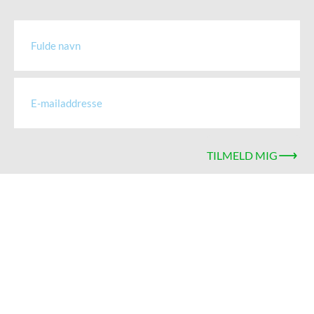
TILMELD MIG
*Du kan til enhver tid afmelde dig nyhedsbrevet igen.
Keepers ApS