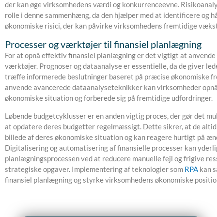
der kan øge virksomhedens værdi og konkurrenceevne. Risikoanalys
rolle i denne sammenhæng, da den hjælper med at identificere og h
økonomiske risici, der kan påvirke virksomhedens fremtidige vækst 
Processer og værktøjer til finansiel planlægning
For at opnå effektiv finansiel planlægning er det vigtigt at anvende
værktøjer. Prognoser og dataanalyse er essentielle, da de giver led
træffe informerede beslutninger baseret på præcise økonomiske fr
anvende avancerede dataanalyseteknikker kan virksomheder opnå d
økonomiske situation og forberede sig på fremtidige udfordringer.
Løbende budgetcyklusser er en anden vigtig proces, der gør det mu
at opdatere deres budgetter regelmæssigt. Dette sikrer, at de altid
billede af deres økonomiske situation og kan reagere hurtigt på æn
Digitalisering og automatisering af finansielle processer kan yderl
planlægningsprocessen ved at reducere manuelle fejl og frigive res
strategiske opgaver. Implementering af teknologier som
RPA
kan s
finansiel planlægning og styrke virksomhedens økonomiske positio