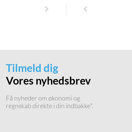
NÆSTE
TIDLIGERE
Optimering af processer: Sådan forbedrer du din virksomheds effektivitet
Optimering af forretningsprocesser: Sådan forbedrer du effektiviteten i din virksomhed
Tilmeld dig
Vores nyhedsbrev
Få nyheder om økonomi og
regnskab direkte i din indbakke*.