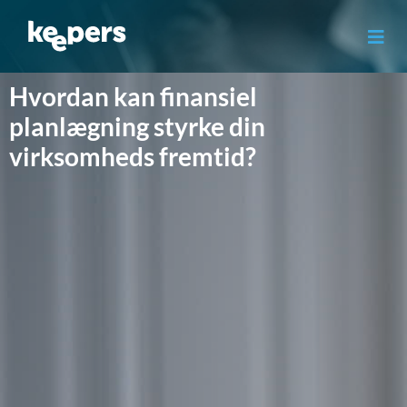
Gå
til
indholdet
Hvordan kan finansiel
planlægning styrke din
virksomheds fremtid?