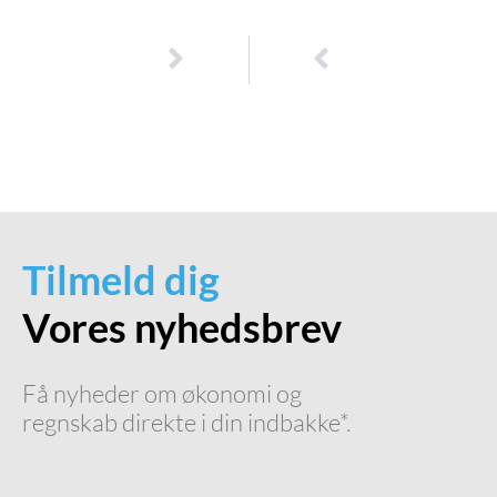
NÆSTE
TIDLIGERE
Få styr på dit årsregnskab: Effektive løsninger til virksomheder og selvstændige
Forståelse af business finance: En guide til bedre økonomistyring i din virksomhed
Tilmeld dig
Vores nyhedsbrev
Få nyheder om økonomi og
regnskab direkte i din indbakke*.