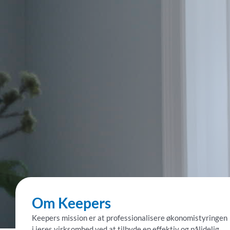
Om Keepers
Keepers mission er at professionalisere økonomistyringen
i jeres virksomhed ved at tilbyde en effektiv og pålidelig