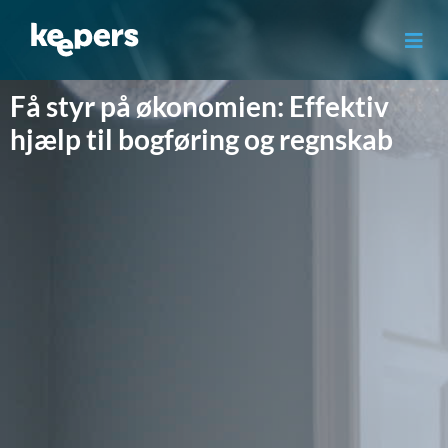
Gå
til
indholdet
Få styr på økonomien: Effektiv
hjælp til bogføring og regnskab