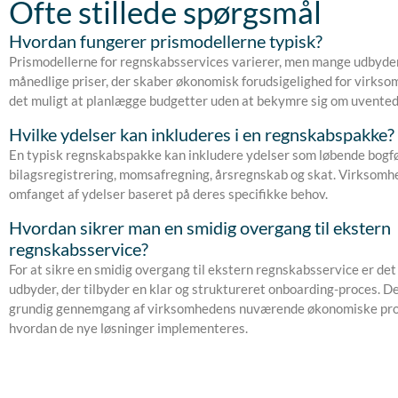
Ofte stillede spørgsmål
Hvordan fungerer prismodellerne typisk?
Prismodellerne for regnskabsservices varierer, men mange udbydere
månedlige priser, der skaber økonomisk forudsigelighed for virkso
det muligt at planlægge budgetter uden at bekymre sig om uventede
Hvilke ydelser kan inkluderes i en regnskabspakke?
En typisk regnskabspakke kan inkludere ydelser som løbende bogfø
bilagsregistrering, momsafregning, årsregnskab og skat. Virksomh
omfanget af ydelser baseret på deres specifikke behov.
Hvordan sikrer man en smidig overgang til ekstern
regnskabsservice?
For at sikre en smidig overgang til ekstern regnskabsservice er det
udbyder, der tilbyder en klar og struktureret onboarding-proces. D
grundig gennemgang af virksomhedens nuværende økonomiske proce
hvordan de nye løsninger implementeres.
Næste
Tidligere