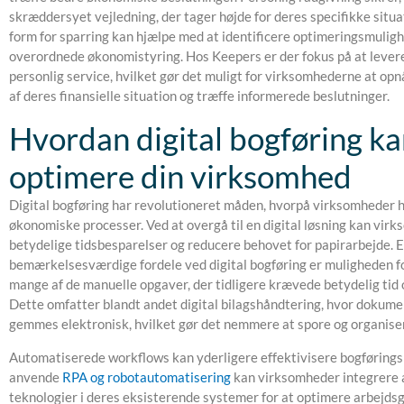
skræddersyet vejledning, der tager højde for deres specifikke situ
form for sparring kan hjælpe med at identificere optimeringsmulig
overordnede økonomistyring. Hos Keepers er der fokus på at lever
personlig service, hvilket gør det muligt for virksomhederne at opn
af deres finansielle situation og træffe informerede beslutninger.
Hvordan digital bogføring k
optimere din virksomhed
Digital bogføring har revolutioneret måden, hvorpå virksomheder 
økonomiske processer. Ved at overgå til en digital løsning kan vi
betydelige tidsbesparelser og reducere behovet for papirarbejde. E
bemærkelsesværdige fordele ved digital bogføring er muligheden f
mange af de manuelle opgaver, der tidligere krævede betydelig t
Dette omfatter blandt andet digital bilagshåndtering, hvor dokum
gemmes elektronisk, hvilket gør det nemmere at spore og organise
Automatiserede workflows kan yderligere effektivisere bogførings
anvende
RPA og robotautomatisering
kan virksomheder integrere
teknologier i deres eksisterende systemer for at optimere arbejd