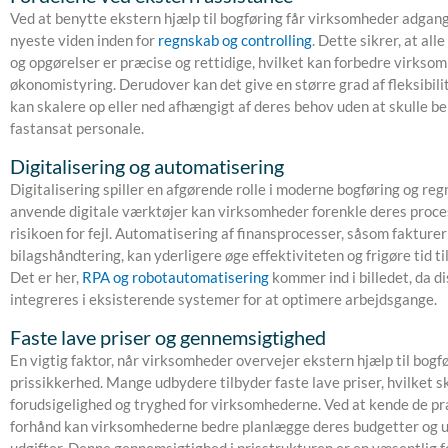
Ved at benytte ekstern hjælp til bogføring får virksomheder adgang 
nyeste viden inden for
regnskab og controlling
. Dette sikrer, at all
og opgørelser er præcise og rettidige, hvilket kan forbedre virkso
økonomistyring. Derudover kan det give en større grad af fleksibil
kan skalere op eller ned afhængigt af deres behov uden at skulle b
fastansat personale.
Digitalisering og automatisering
Digitalisering spiller en afgørende rolle i moderne bogføring og re
anvende digitale værktøjer kan virksomheder forenkle deres proce
risikoen for fejl. Automatisering af finansprocesser, såsom fakturer
bilagshåndtering, kan yderligere øge effektiviteten og frigøre tid ti
Det er her,
RPA og robotautomatisering
kommer ind i billedet, da d
integreres i eksisterende systemer for at optimere arbejdsgange.
Faste lave priser og gennemsigtighed
En vigtig faktor, når virksomheder overvejer ekstern hjælp til bogf
prissikkerhed. Mange udbydere tilbyder faste lave priser, hvilket
forudsigelighed og tryghed for virksomhederne. Ved at kende de p
forhånd kan virksomhederne bedre planlægge deres budgetter og 
udgifter. Denne gennemsigtighed i prisstrukturen er en væsentlig f