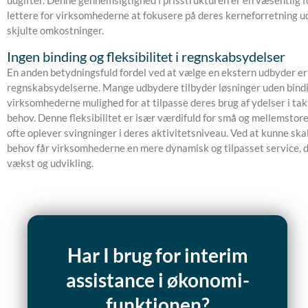
lettere for virksomhederne at fokusere på deres kerneforretning 
skjulte omkostninger.
Ingen binding og fleksibilitet i regnskabsydelser
En anden betydningsfuld fordel ved at vælge en ekstern udbyder er f
regnskabsydelserne. Mange udbydere tilbyder løsninger uden bindin
virksomhederne mulighed for at tilpasse deres brug af ydelser i ta
behov. Denne fleksibilitet er især værdifuld for små og mellemstor
ofte oplever svingninger i deres aktivitetsniveau. Ved at kunne skal
behov får virksomhederne en mere dynamisk og tilpasset service, 
vækst og udvikling.
Har I brug for interim
assistance i økonomi-
funktionen?