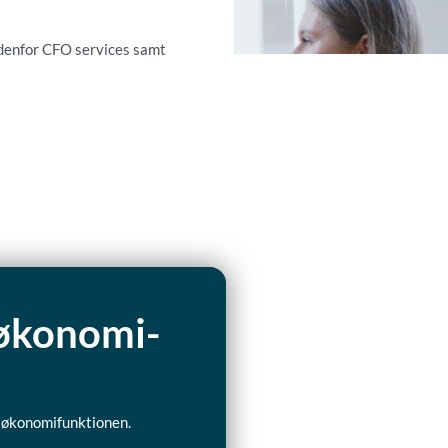
indenfor CFO services samt
i økonomi-
 i økonomifunktionen.