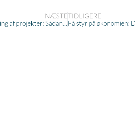
NÆSTE
TIDLIGERE
Effektiv økonomisk styring af projekter: Sådan undgår du budgetoverskridelser