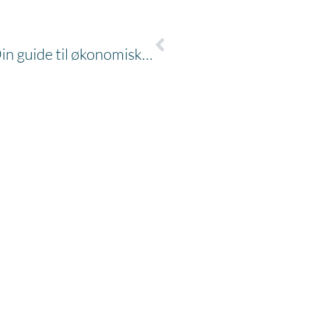
Få styr på økonomien: Din guide til økonomisk overblik og tryghed