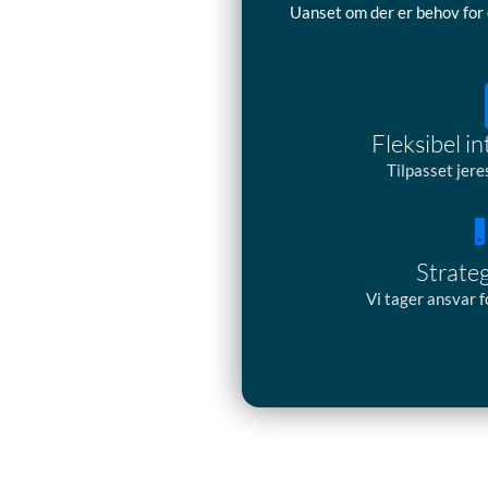
Uanset om der er behov for 
Fleksibel i
Tilpasset jere
Strate
Vi tager ansvar f
Næste