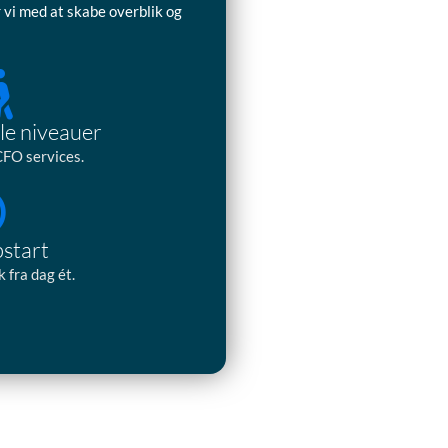
 vi med at skabe overblik og
le niveauer
 CFO services.
pstart
 fra dag ét.
Tidligere