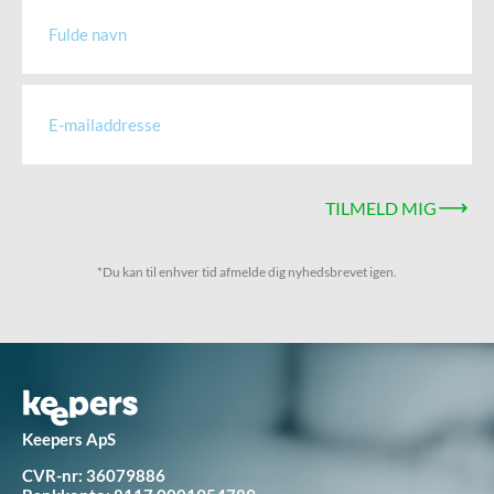
TILMELD MIG
*Du kan til enhver tid afmelde dig nyhedsbrevet igen.
Keepers ApS
CVR-nr: 36079886