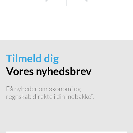
Få styr på økonomien i overgangsperioder: Fordelene ved interim controller services
Sådan kan en interim financial controller skabe værdi i overgangsperioder
Tilmeld dig
Vores nyhedsbrev
Få nyheder om økonomi og
regnskab direkte i din indbakke*.