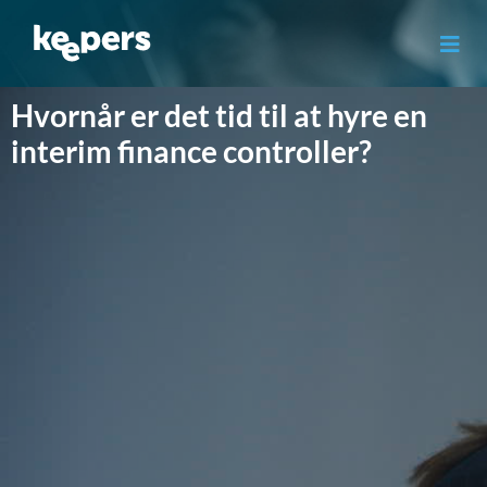
Gå
til
indholdet
Hvornår er det tid til at hyre en
interim finance controller?