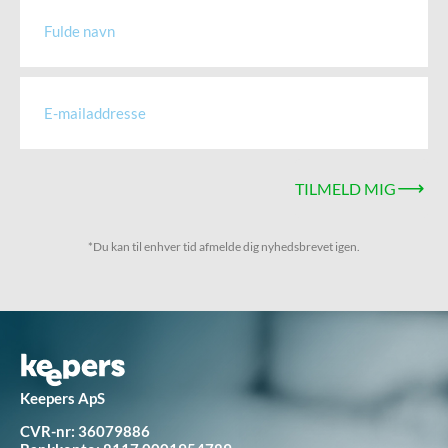
TILMELD MIG
*Du kan til enhver tid afmelde dig nyhedsbrevet igen.
Keepers ApS
CVR-nr: 36079886