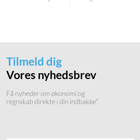
Ekstern økonomichef: En fleksibel løsning for små og mellemstore virksomheder
Hvornår er det tid til at hyre en interim økonomikonsulent?
Tilmeld dig
Vores nyhedsbrev
Få nyheder om økonomi og
regnskab direkte i din indbakke*.