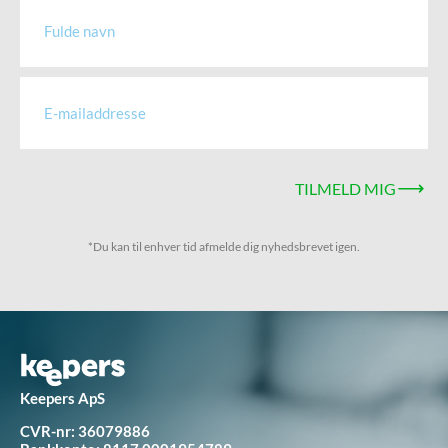
TILMELD MIG
*Du kan til enhver tid afmelde dig nyhedsbrevet igen.
Keepers ApS
CVR-nr: 36079886