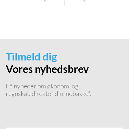
Årsregnskab: Hvordan sikrer du en korrekt og effektiv proces?
Hvordan vælger du det rette regnskabsprogram til din virksomhed?
Tilmeld dig
Vores nyhedsbrev
Få nyheder om økonomi og
regnskab direkte i din indbakke*.