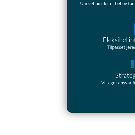
Uanset om der er behov for 
Fleksibel i
Tilpasset jere
Strate
Vi tager ansvar f
Næste