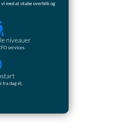
 vi med at skabe overblik og
le niveauer
 CFO services.
pstart
 fra dag ét.
Tidligere