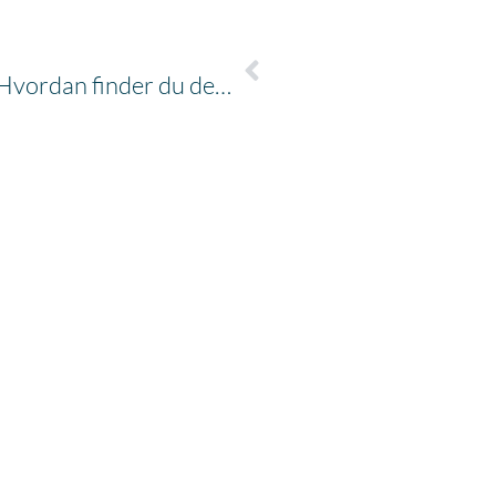
Økonomisk rådgivning: Hvordan finder du den rette rådgiver til din virksomhed?