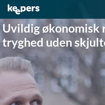
Gå
til
indholdet
Uvildig økonomisk rå
tryghed uden skjul