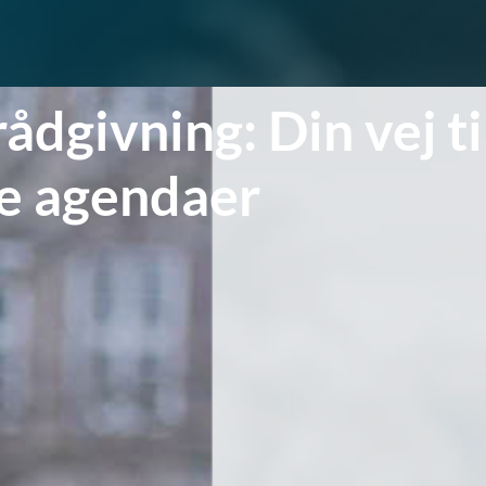
dgivning: Din vej til
te agendaer