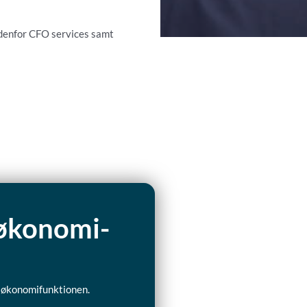
indenfor CFO services samt
i økonomi-
 i økonomifunktionen.