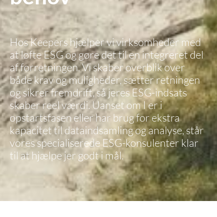
Hos Keepers hjælper vi virksomheder med
at løfte ESG og gøre det til en integreret del
af forretningen. Vi skaber overblik over
både krav og muligheder, sætter retningen
og sikrer fremdrift, så jeres ESG-indsats
skaber reel værdi. Uanset om I er i
opstartsfasen eller har brug for ekstra
kapacitet til dataindsamling og analyse, står
vores specialiserede ESG-konsulenter klar
til at hjælpe jer godt i mål.