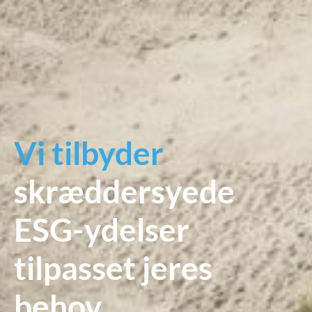
Vi tilbyder
skræddersyede
ESG-ydelser
tilpasset jeres
behov