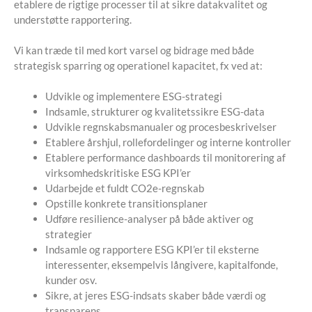
etablere de rigtige processer til at sikre datakvalitet og
understøtte rapportering.
Vi kan træde til med kort varsel og bidrage med både
strategisk sparring og operationel kapacitet, fx ved at:
Udvikle og implementere ESG-strategi
Indsamle, strukturer og kvalitetssikre ESG-data
Udvikle regnskabsmanualer og procesbeskrivelser
Etablere årshjul, rollefordelinger og interne kontroller
Etablere performance dashboards til monitorering af
virksomhedskritiske ESG KPI’er
Udarbejde et fuldt CO2e-regnskab
Opstille konkrete transitionsplaner
Udføre resilience-analyser på både aktiver og
strategier
Indsamle og rapportere ESG KPI’er til eksterne
interessenter, eksempelvis långivere, kapitalfonde,
kunder osv.
Sikre, at jeres ESG-indsats skaber både værdi og
transparens