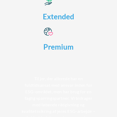
Extended
Premium
Til jer, der allerede har en
fuldtidsansat med ansvar inden for
ESG-området, men har brug for en
faglig sparringspartner. Vi bidrager
med løbende rådgivning og
kvalitetssikring af jeres ESG-arbejde –