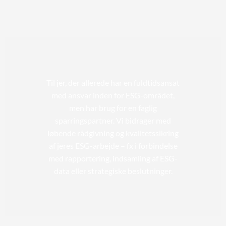
Til jer, der allerede har en fuldtidsansat
med ansvar inden for ESG-området,
men har brug for en faglig
sparringspartner. Vi bidrager med
løbende rådgivning og kvalitetssikring
af jeres ESG-arbejde – fx i forbindelse
med rapportering, indsamling af ESG-
data eller strategiske beslutninger.