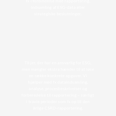
fx i forbindelse med rapportering,
indsamling af ESG-data eller
strategiske beslutninger.
Til jer, der har en ansvarlig for ESG,
men mangler ekstra hænder til at løse
en række konkrete opgaver. Vi
hjælper med fx dataindsamling,
analyse, procesbeskrivelser og
forberedelse til rapportering – særligt
i travle perioder som fx op til den
årlige CSRD-rapportering.