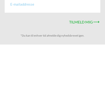
TILMELD MIG
*Du kan til enhver tid afmelde dig nyhedsbrevet igen.
Keepers ApS
CVR-nr: 36079886
Bankkonto:
8117 0001954789
Links
Cookies & Data
Protection Policy