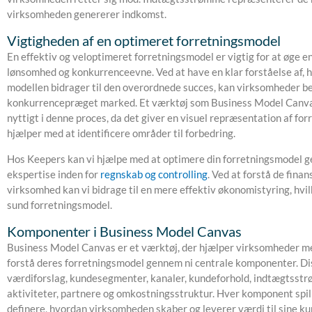
virksomheden genererer indkomst.
Vigtigheden af en optimeret forretningsmodel
En effektiv og veloptimeret forretningsmodel er vigtig for at øge 
lønsomhed og konkurrenceevne. Ved at have en klar forståelse af, h
modellen bidrager til den overordnede succes, kan virksomheder be
konkurrencepræget marked. Et værktøj som Business Model Canva
nyttigt i denne proces, da det giver en visuel repræsentation af fo
hjælper med at identificere områder til forbedring.
Hos Keepers kan vi hjælpe med at optimere din forretningsmodel 
ekspertise inden for
regnskab og controlling
. Ved at forstå de finan
virksomhed kan vi bidrage til en mere effektiv økonomistyring, hvil
sund forretningsmodel.
Komponenter i Business Model Canvas
Business Model Canvas er et værktøj, der hjælper virksomheder me
forstå deres forretningsmodel gennem ni centrale komponenter. Di
værdiforslag, kundesegmenter, kanaler, kundeforhold, indtægtsstr
aktiviteter, partnere og omkostningsstruktur. Hver komponent spiller
definere, hvordan virksomheden skaber og leverer værdi til sine ku