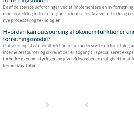
forretningsmodel?
En af de største udfordringer ved at implementere en ny forretni
mod forandring inden for organisationen. Det kræver ofte tid og res
nye processer og teknologier.
Hvordan kan outsourcing af økonomifunktioner un
forretningsmodel?
Outsourcing af økonomifunktioner kan understøtte en forretningsm
interne ressourcer og sikre, at der er adgang til specialiseret eksp
forbedre økonomistyringen og give virksomheden mulighed for at 
kerneaktiviteter.
Næste
Tidligere
NÆSTE
TIDLIGERE
Performance management: Sådan optimerer du medarbejderudvikling gennem kontinuerlig feedback
Risikostyring: Sådan beskytter du din virksomhed mod uforudsete hændelser