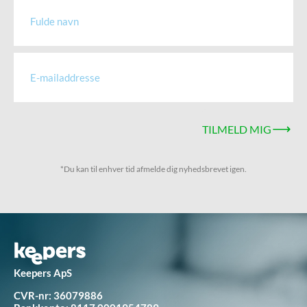
TILMELD MIG
*Du kan til enhver tid afmelde dig nyhedsbrevet igen.
Keepers ApS
CVR-nr: 36079886