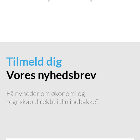
Hvordan optimerer du din forretningsmodel med Business Model Canvas?
Hvordan udvikler du en effektiv vækststrategi for din virksomhed?
Tilmeld dig
Vores nyhedsbrev
Få nyheder om økonomi og
regnskab direkte i din indbakke*.