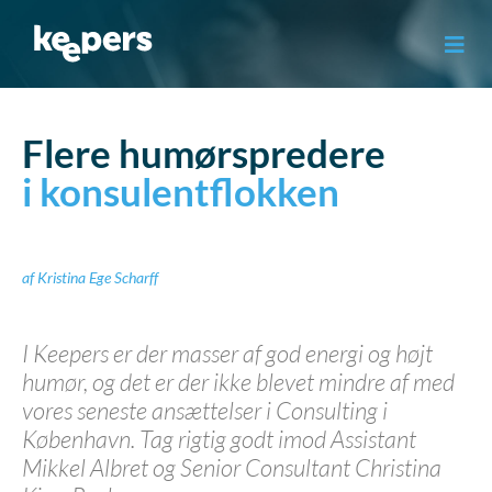
Gå
til
indholdet
Flere humørspredere
i konsulentflokken
af
Kristina Ege Scharff
I Keepers er der masser af god energi og højt
humør, og det er der ikke blevet mindre af med
vores seneste ansættelser i Consulting i
København. Tag rigtig godt imod Assistant
Mikkel Albret og Senior Consultant Christina