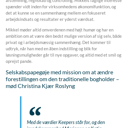
afstemning, regnskab og controlling. Mikkels faglige interesse
spænder vidt inden for virksomhedens økonomifunktion, og
det at kunne se en sammenhæng mellem en fokuseret
arbejdsindsats og resultater er yderst værdsat.
Mikkel møder altid omverdenen med højt humør og har en
ambition om at være den bedst mulige version af sig selv, både
privat og i arbejdsmæssig sammenhæng. Det kommer til
udtryk, når han med en åben indstilling og blik for
løsningsmuligheder går til nye opgaver, og altid med et smil og
oprejst pande.
Selskabspapegøje med mission om at ændre
forestillingen om den traditionelle bogholder –
mød Christina Kjær Roslyng
Med de værdier Keepers står for, og den