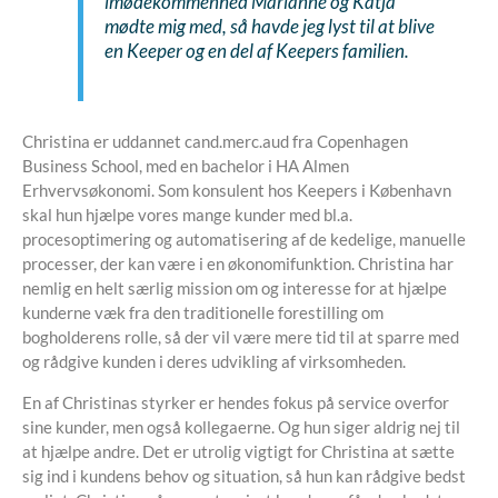
imødekommenhed Marianne og Katja
mødte mig med, så havde jeg lyst til at blive
en Keeper og en del af Keepers familien.
Christina er uddannet cand.merc.aud fra Copenhagen
Business School, med en bachelor i HA Almen
Erhvervsøkonomi. Som konsulent hos Keepers i København
skal hun hjælpe vores mange kunder med bl.a.
procesoptimering og automatisering af de kedelige, manuelle
processer, der kan være i en økonomifunktion. Christina har
nemlig en helt særlig mission om og interesse for at hjælpe
kunderne væk fra den traditionelle forestilling om
bogholderens rolle, så der vil være mere tid til at sparre med
og rådgive kunden i deres udvikling af virksomheden.
En af Christinas styrker er hendes fokus på service overfor
sine kunder, men også kollegaerne. Og hun siger aldrig nej til
at hjælpe andre. Det er utrolig vigtigt for Christina at sætte
sig ind i kundens behov og situation, så hun kan rådgive bedst