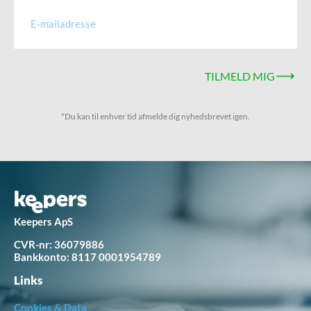
TILMELD MIG
*Du kan til enhver tid afmelde dig nyhedsbrevet igen.
Keepers ApS
CVR-nr: 36079886
Bankkonto:
8117 0001954789
Links
Cookies & Data