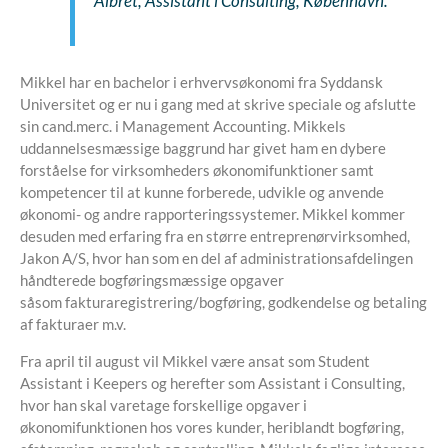
Albret, Assistant i Consulting, København.
Mikkel har en bachelor i erhvervsøkonomi fra Syddansk
Universitet og er nu i gang med at skrive speciale og afslutte
sin cand.merc. i Management Accounting. Mikkels
uddannelsesmæssige baggrund har givet ham en dybere
forståelse for virksomheders økonomifunktioner samt
kompetencer til at kunne forberede, udvikle og anvende
økonomi- og andre rapporteringssystemer. Mikkel kommer
desuden med erfaring fra en større entreprenørvirksomhed,
Jakon A/S, hvor han som en del af administrationsafdelingen
håndterede bogføringsmæssige opgaver
såsom fakturaregistrering/bogføring, godkendelse og betaling
af fakturaer m.v.
Fra april til august vil Mikkel være ansat som Student
Assistant i Keepers og herefter som Assistant i Consulting,
hvor han skal varetage forskellige opgaver i
økonomifunktionen hos vores kunder, heriblandt bogføring,