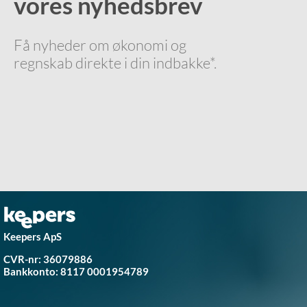
vores nyhedsbrev
Få nyheder om økonomi og
regnskab direkte i din indbakke*.
Keepers ApS
CVR-nr: 36079886
Bankkonto:
8117 0001954789