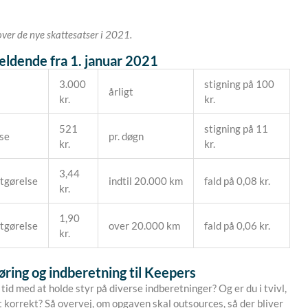
over de nye skattesatser i 2021.
ældende fra 1. januar 2021
3.000
stigning på 100
årligt
kr.
kr.
521
stigning på 11
se
pr. døgn
kr.
kr.
3,44
tgørelse
indtil 20.000 km
fald på 0,08 kr.
kr.
1,90
tgørelse
over 20.000 km
fald på 0,06 kr.
kr.
ring og indberetning til Keepers
tid med at holde styr på diverse indberetninger? Og er du i tvivl,
t korrekt? Så overvej, om opgaven skal outsources, så der bliver