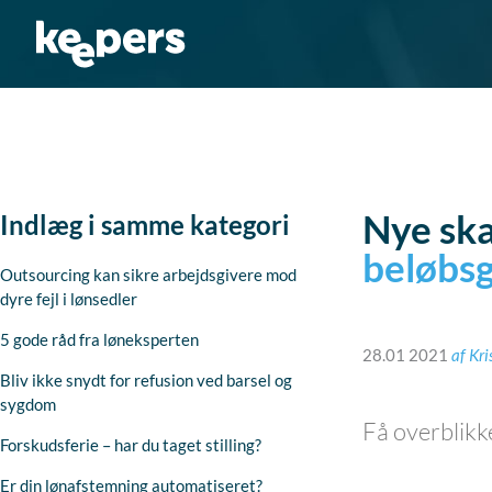
Gå
til
indholdet
Nye ska
Indlæg i samme kategori
beløbs
Outsourcing kan sikre arbejdsgivere mod
dyre fejl i lønsedler
5 gode råd fra løneksperten
28.01 2021
af
Kri
Bliv ikke snydt for refusion ved barsel og
sygdom
Få overblikk
Forskudsferie – har du taget stilling?
Er din lønafstemning automatiseret?