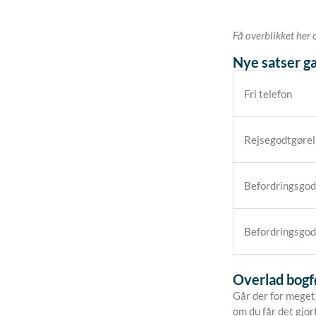
Få overblikket her 
Nye satser g
Fri telefon
Rejsegodtgørel
Befordringsgod
Befordringsgod
Overlad bogfø
Går der for meget 
om du får det gjor