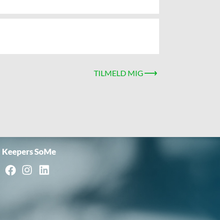
TILMELD MIG
Keepers SoMe