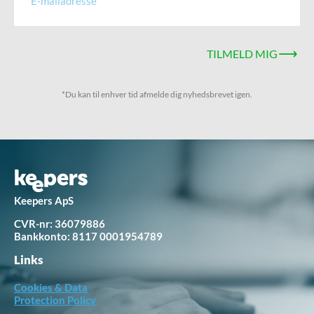
TILMELD MIG
*Du kan til enhver tid afmelde dig nyhedsbrevet igen.
Keepers ApS
CVR-nr: 36079886
Bankkonto:
8117 0001954789
Links
Cookies & Data
Protection Policy