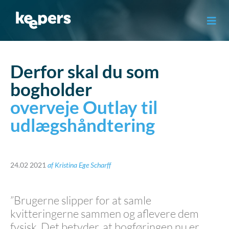
Gå
til
indholdet
Derfor skal du som
bogholder
overveje Outlay til
udlægshåndtering
24.02 2021
af
Kristina Ege Scharff
”Brugerne slipper for at samle
kvitteringerne sammen og aflevere dem
fysisk. Det betyder, at bogføringen nu er