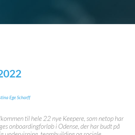
 2022
stina Ege Scharff
elkommen til hele 22 nye Keepere, som netop har
ges onboardingforløb i Odense, der har budt på
ig undervisning, teambuilding og sociale