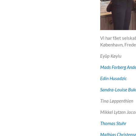
Vi har fået selska
København, Freder
Eyüp Køylu
Mads Forberg And
Edin Husadzic
Sandra-Louise Buk
Tina Løppenthien
Mikkel Lytzen Jac
Thomas Stuhr
Mathias Christens