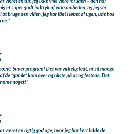
ar været en tur, jeg ikke ville være foruden – den har
mig et super godt indtryk af virksomheden, og jeg ser
il at bruge den viden, jeg har fået i løbet af ugen, ude hos
rne.”
point! Super program! Det var virkelig fedt, at så mange
af de “gamle” kom over og hilste på os og festede. Det
andme noget!”
ar været en rigtig god uge, hvor jeg har lært både de