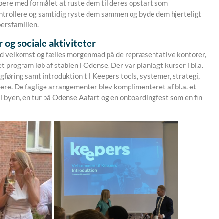
pere med formålet at ruste dem til deres opstart som
ntrollere og samtidig ryste dem sammen og byde dem hjerteligt
ersfamilien.
r og sociale aktiviteter
d velkomst og fælles morgenmad på de repræsentative kontorer,
t program løb af stablen i Odense. Der var planlagt kurser i bl.a.
føring samt introduktion til Keepers tools, systemer, strategi,
ere. De faglige arrangementer blev komplimenteret af bl.a. et
i byen, en tur på Odense Aafart og en onboardingfest som en fin