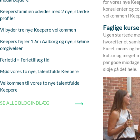
for vores nye Kee
konsulenter og co
Keepersfamilien udvides med 2 nye, stærke
velkommen i Keep
profiler
Faglige kurse
Vi byder tre nye Keepere velkommen
Ugen startede me
Keepers fejrer 1 år i Aalborg og nye, skønne
hvorefter et samle
omgivelser
Excel, moms og bog
kultur og meget m
Ferietid = Ferietillæg tid
par gode middage 
sløje på det hele.
Mød vores to nye, talentfulde Keepere
Velkommen til vores to nye talentfulde
Keepere
SE ALLE BLOGINDLÆG