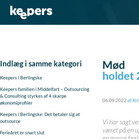
Gå
til
indholdet
Mød
Indlæg i samme kategori
holdet
Keepers i Berlingske
Keepers familien i Middelfart – Outsourcing
& Consulting styrkes af 4 skarpe
06.09 2022
af
Kri
økonomiprofiler
Keepers i Berlingske: Det betaler sig at
Vi har sagt v
outsource
været på en u
Ferieåret er snart slut
en masse fagl