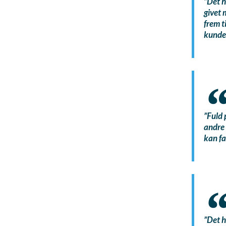
”Det h
givet 
frem t
kunde
”Fuld 
andre 
kan f
”Det h