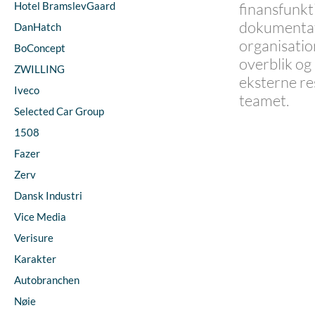
Hotel BramslevGaard
finansfunkt
dokumentati
DanHatch
organisatio
BoConcept
overblik og
ZWILLING
eksterne re
Iveco
teamet.
Selected Car Group
1508
Fazer
Zerv
Dansk Industri
Vice Media
Verisure
Karakter
Autobranchen
Nøie