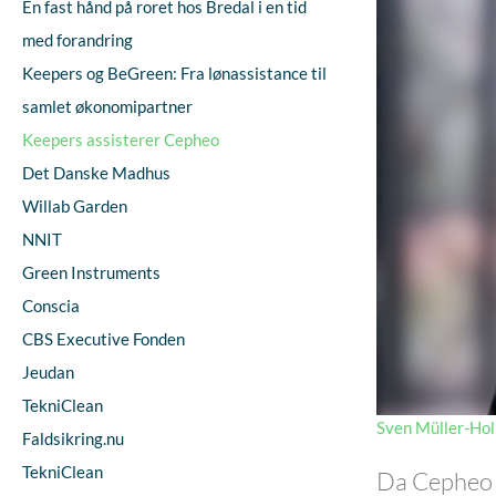
En fast hånd på roret hos Bredal i en tid
med forandring
Keepers og BeGreen: Fra lønassistance til
samlet økonomipartner
Keepers assisterer Cepheo
Det Danske Madhus
Willab Garden
NNIT
Green Instruments
Conscia
CBS Executive Fonden
Jeudan
TekniClean
Sven Müller-Hol
Faldsikring.nu
TekniClean
Da Cepheo h