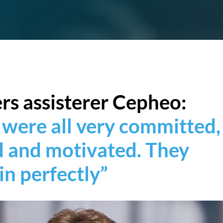
rs assisterer Cepheo:
 were all very committed,
ed and motivated. They
 in perfectly”