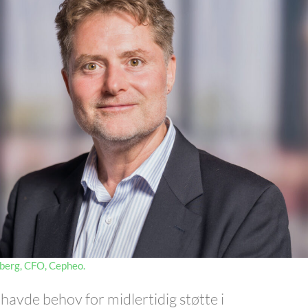
berg, CFO, Cepheo.
avde behov for midlertidig støtte i