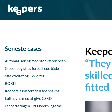
Gå
til
indholdet
Seneste cases
Keepe
“They
Automatisering med stor værdi: Scan
Global Logistics forbedrede både
skill
effektivitet og likviditet
BOXIT
fitted
Keepers assisterede Københavns
Lufthavne med at give CSRD-
rapporteringen luft under vingerne