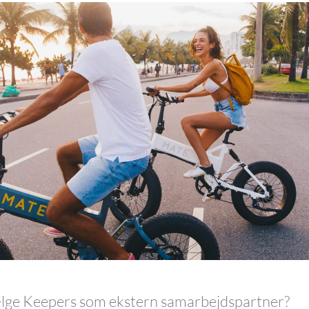
lge Keepers som ekstern samarbejdspartner?