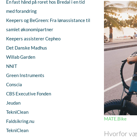
En fast hånd på roret hos Bredal i en tid
med forandring
Keepers og BeGreen: Fra lønassistance til
samlet økonomipartner
Keepers assisterer Cepheo
Det Danske Madhus
Willab Garden
NNIT
Green Instruments
Conscia
CBS Executive Fonden
Jeudan
TekniClean
MATE.Bike
Faldsikring.nu
TekniClean
Hvorfor væ