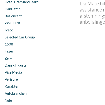
Hotel BramslevGaard
Da
Mate.bi
assistance 
DanHatch
afstemnings
BoConcept
anbefalinge
ZWILLING
Iveco
Selected Car Group
1508
Fazer
Zerv
Dansk Industri
Vice Media
Verisure
Karakter
Autobranchen
Nøie