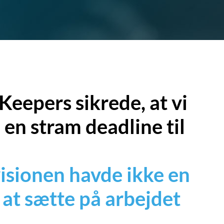
Keepers sikrede, at vi
en stram deadline til
visionen havde ikke en
 at sætte på arbejdet