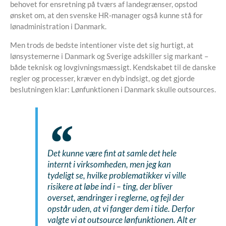
behovet for ensretning på tværs af landegrænser, opstod
ønsket om, at den svenske HR-manager også kunne stå for
lønadministration i Danmark.
Men trods de bedste intentioner viste det sig hurtigt, at
lønsystemerne i Danmark og Sverige adskiller sig markant –
både teknisk og lovgivningsmæssigt. Kendskabet til de danske
regler og processer, kræver en dyb indsigt, og det gjorde
beslutningen klar: Lønfunktionen i Danmark skulle outsources.
Det kunne være fint at samle det hele
internt i virksomheden, men jeg kan
tydeligt se, hvilke problematikker vi ville
risikere at løbe ind i – ting, der bliver
overset, ændringer i reglerne, og fejl der
opstår uden, at vi fanger dem i tide. Derfor
valgte vi at outsource lønfunktionen. Alt er