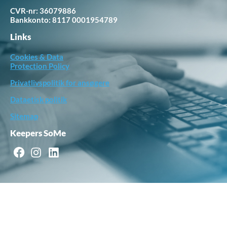
CVR-nr: 36079886
Bankkonto:
8117 0001954789
Links
Cookies & Data
Protection Policy
Privatlivspolitik for ansøgere
Dataetisk politik
Sitemap
Keepers SoMe