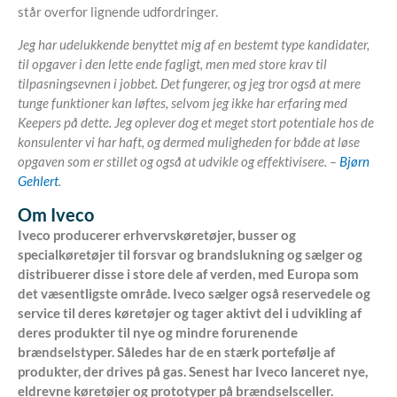
står overfor lignende udfordringer.
Jeg har udelukkende benyttet mig af en bestemt type kandidater,
til opgaver i den lette ende fagligt, men med store krav til
tilpasningsevnen i jobbet. Det fungerer, og jeg tror også at mere
tunge funktioner kan løftes, selvom jeg ikke har erfaring med
Keepers på dette. Jeg oplever dog et meget stort potentiale hos de
konsulenter vi har haft, og dermed muligheden for både at løse
opgaven som er stillet og også at udvikle og effektivisere. –
Bjørn
Gehlert
.
Om Iveco
Iveco producerer erhvervskøretøjer, busser og
specialkøretøjer til forsvar og brandslukning og sælger og
distribuerer disse i store dele af verden, med Europa som
det væsentligste område. Iveco sælger også reservedele og
service til deres køretøjer og tager aktivt del i udvikling af
deres produkter til nye og mindre forurenende
brændselstyper. Således har de en stærk portefølje af
produkter, der drives på gas. Senest har Iveco lanceret nye,
eldrevne køretøjer og prototyper på brændselsceller.