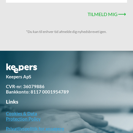
TILMELD MIG
*Du kan til enhver tid afmelde dig nyhedsbrevet igen.
Keepers ApS
CVR-nr: 36079886
Bankkonto:
8117 0001954789
Links
Cookies & Data
Protection Policy
Privatlivspolitik for ansøgere