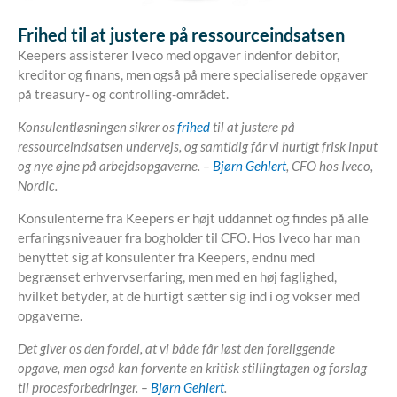
Frihed til at justere på ressourceindsatsen
Keepers assisterer Iveco med opgaver indenfor debitor,
kreditor og finans, men også på mere specialiserede opgaver
på treasury- og controlling-området.
Konsulentløsningen sikrer os
frihed
til at justere på
ressourceindsatsen undervejs, og samtidig får vi hurtigt frisk input
og nye øjne på arbejdsopgaverne. –
Bjørn Gehlert
, CFO hos Iveco,
Nordic.
Konsulenterne fra Keepers er højt uddannet og findes på alle
erfaringsniveauer fra bogholder til CFO. Hos Iveco har man
benyttet sig af konsulenter fra Keepers, endnu med
begrænset erhvervserfaring, men med en høj faglighed,
hvilket betyder, at de hurtigt sætter sig ind i og vokser med
opgaverne.
Det giver os den fordel, at vi både får løst den foreliggende
opgave, men også kan forvente en kritisk stillingtagen og forslag
til procesforbedringer. –
Bjørn Gehlert
.