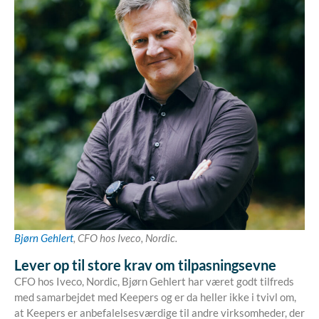
Bjørn Gehlert
, CFO hos Iveco, Nordic.
Lever op til store krav om tilpasningsevne
CFO hos Iveco, Nordic, Bjørn Gehlert har været godt tilfreds
med samarbejdet med Keepers og er da heller ikke i tvivl om,
at Keepers er anbefalelsesværdige til andre virksomheder, der