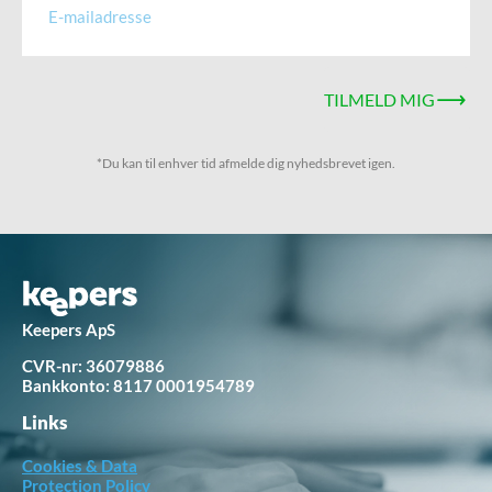
TILMELD MIG
*Du kan til enhver tid afmelde dig nyhedsbrevet igen.
Keepers ApS
CVR-nr: 36079886
Bankkonto:
8117 0001954789
Links
Cookies & Data
Protection Policy