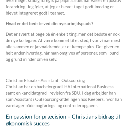
hvor meget stadig foregik på papir, så det har været en positiv
forandring. Jeg føler, at jeg er blevet taget godt imod og er
blevet integreret godt i teamet.
Hvad er det bedste ved din nye arbejdsplads?
Det er svært at pege på én enkelt ting, men det bedste er nok
de nye kollegaer. At være kommet til et sted, hvor vi nærmest
alle sammen er jævnaldrende, er et kæmpe plus. Det giver en
helt anden hverdag, når man omgives af personer, som i bund
og grund minder om en selv.
Christian Elsnab – Assistant i Outsourcing
Christian har en bachelorgrad i HA International Business
samt en kandidatgrad i revision fra SDU. I dag arbejder han
som Assistant i Outsourcing-afdelingen hos Keepers, hvor han
varetager både bogførings- og controlleropgaver.
En passion for præcision – Christians bidrag til
økonomisk succes