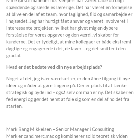
Mine første måneder hos Keepers har været både utroligt
spændende og særdeles lærerige. Det har været en fornøjelse
at blive en del af et team, hvor faglighed, flid og samarbejde er
i højsædet. Jeg har hurtigt fået ansvar og været involveret i
interessante projekter, hvilket har givet mig en dybere
forståelse for vores opgaver og den værdi, vi skaber for
kunderne. Det er tydeligt, at mine kollegaer er både ekstremt
dygtige og engagerede i det, de laver – og det smitter i den
grad af.
Hvad er det bedste ved din nye arbejdsplads?
Noget af det, jeg især værdsætter, er den åbne tilgang til nye
idéer og måder at gøre tingene på. Der er plads til at tænke
strategisk og byde ind – også selv om man er ny. Det skaber en
fed energi og gør det nemt at føle sig som en del af holdet fra
starten.
Mark Bang Mikkelsen – Senior Manager i Consulting
Mark er cand.merc.mac og kombinerer solid teoretisk viden