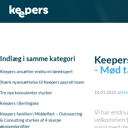
Gå
til
indholdet
Keeper
Indlæg i samme kategori
- Mød t
Keepers ansætter endnu en lønekspert
Stærk nyansættelse til Keepers payroll team
14.01 2025
af
Em
Tre nye konsulenter styrker
Keepers i Berlingske
Vi har endnu
Keepers familien i Middelfart – Outsourcing
velkommen ti
& Consulting styrkes af 4 skarpe
gang med de
økonomiprofiler