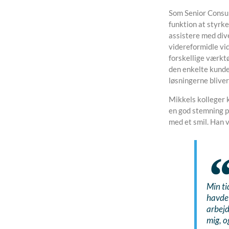
Som Senior Consul
funktion at styrk
assistere med div
videreformidle vid
forskellige værkt
den enkelte kunde
løsningerne blive
Mikkels kolleger 
en god stemning på
med et smil. Han 
Min ti
havde 
arbejd
mig, o