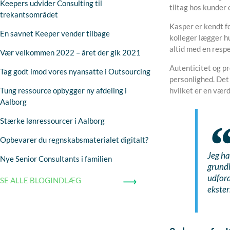
Keepers udvider Consulting til
tiltag hos kunder 
trekantsområdet
Kasper er kendt fo
En savnet Keeper vender tilbage
kolleger lægger hu
altid med en respe
Vær velkommen 2022 – året der gik 2021
Autenticitet og p
Tag godt imod vores nyansatte i Outsourcing
personlighed. Det 
Tung ressource opbygger ny afdeling i
hvilket er en værd
Aalborg
Stærke lønressourcer i Aalborg
Opbevarer du regnskabsmaterialet digitalt?
Jeg ha
Nye Senior Consultants i familien
grundl
udford
SE ALLE BLOGINDLÆG
ekste