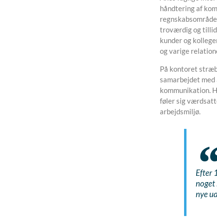
håndtering af kom
regnskabsområdet,
troværdig og tilli
kunder og kollege
og varige relation
På kontoret stræb
samarbejdet med a
kommunikation. Hu
føler sig værdsatt
arbejdsmiljø.
Efter 
noget 
nye ud