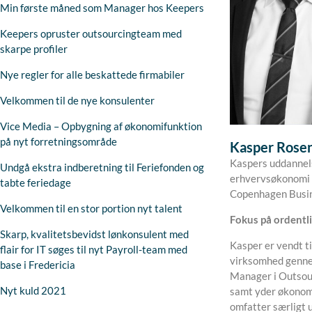
Min første måned som Manager hos Keepers
Keepers opruster outsourcingteam med
skarpe profiler
Nye regler for alle beskattede firmabiler
Velkommen til de nye konsulenter
Vice Media – Opbygning af økonomifunktion
på nyt forretningsområde
Kasper Rosen
Kaspers uddannel
Undgå ekstra indberetning til Feriefonden og
erhvervsøkonomi 
tabte feriedage
Copenhagen Busin
Velkommen til en stor portion nyt talent
Fokus på ordentl
Skarp, kvalitetsbevidst lønkonsulent med
Kasper er vendt t
flair for IT søges til nyt Payroll-team med
virksomhed gennem
base i Fredericia
Manager i Outsour
Nyt kuld 2021
samt yder økonomi
omfatter særligt u