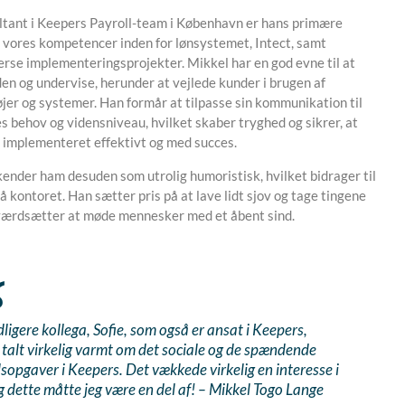
tant i Keepers Payroll-team i København er hans primære
e vores kompetencer inden for lønsystemet, Intect, samt
erse implementeringsprojekter. Mikkel har en god evne til at
en og undervise, herunder at vejlede kunder i brugen af
øjer og systemer. Han formår at tilpasse sin kommunikation til
s behov og vidensniveau, hvilket skaber tryghed og sikrer, at
r implementeret effektivt og med succes.
kender ham desuden som utrolig humoristisk, hvilket bidrager til
 kontoret. Han sætter pris på at lave lidt sjov og tage tingene
værdsætter at møde mennesker med et åbent sind.
dligere kollega, Sofie, som også er ansat i Keepers,
talt virkelig varmt om det sociale og de spændende
sopgaver i Keepers. Det vækkede virkelig en interesse i
g dette måtte jeg være en del af! – Mikkel Togo Lange