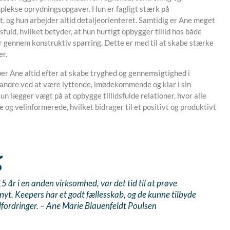
plekse oprydningsopgaver. Hun er fagligt stærk på
 og hun arbejder altid detaljeorienteret. Samtidig er Ane meget
dsfuld, hvilket betyder, at hun hurtigt opbygger tillid hos både
r gennem konstruktiv sparring. Dette er med til at skabe stærke
er.
er Ane altid efter at skabe tryghed og gennemsigtighed i
ndre ved at være lyttende, imødekommende og klar i sin
n lægger vægt på at opbygge tillidsfulde relationer, hvor alle
e og velinformerede, hvilket bidrager til et positivt og produktivt
15 år i en anden virksomhed, var det tid til at prøve
nyt. Keepers har et godt fællesskab, og de kunne tilbyde
fordringer. – Ane Marie Blauenfeldt Poulsen