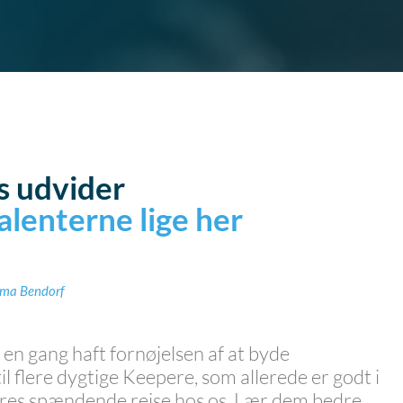
s udvider
alenterne lige her
ma Bendorf
 en gang haft fornøjelsen af at byde
l flere dygtige Keepere, som allerede er godt i
res spændende rejse hos os. Lær dem bedre