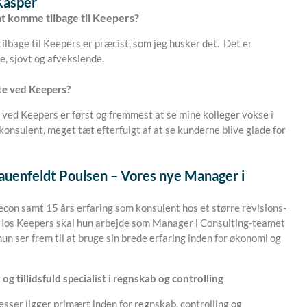
Kasper
t komme tilbage til Keepers?
lbage til Keepers er præcist, som jeg husker det. Det er
, sjovt og afvekslende.
te ved Keepers?
 ved Keepers er først og fremmest at se mine kolleger vokse i
konsulent, meget tæt efterfulgt af at se kunderne blive glade for
auenfeldt Poulsen – Vores nye Manager i
econ samt 15 års erfaring som konsulent hos et større revisions-
Hos Keepers skal hun arbejde som Manager i Consulting-teamet
 hun ser frem til at bruge sin brede erfaring inden for økonomi og
og tillidsfuld specialist i regnskab og controlling
esser ligger primært inden for regnskab, controlling og