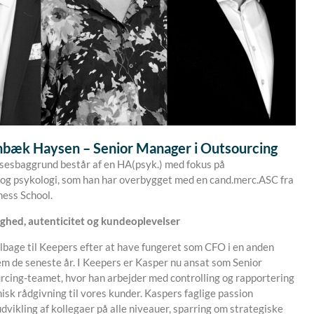
bæk Haysen – Senior Manager i Outsourcing
sesbaggrund består af en HA(psyk.) med fokus på
og psykologi, som han har overbygget med en cand.merc.ASC fra
ess School.
ighed, autenticitet og kundeoplevelser
ilbage til Keepers efter at have fungeret som CFO i en anden
 de seneste år. I Keepers er Kasper nu ansat som Senior
cing-teamet, hvor han arbejder med controlling og rapportering
sk rådgivning til vores kunder. Kaspers faglige passion
dvikling af kollegaer på alle niveauer, sparring om strategiske