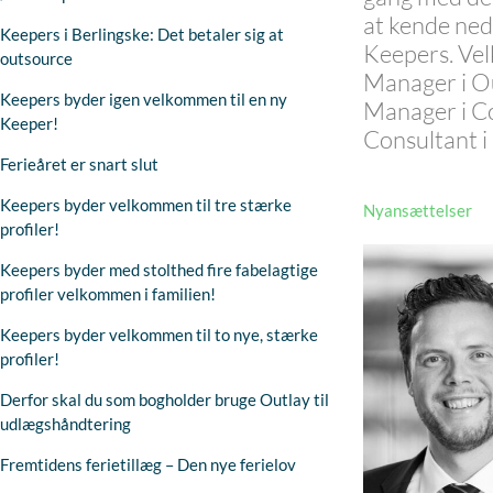
at kende nede
Keepers i Berlingske: Det betaler sig at
Keepers. Ve
outsource
Manager i Ou
Keepers byder igen velkommen til en ny
Manager i Co
Keeper!
Consultant i 
Ferieåret er snart slut
Keepers byder velkommen til tre stærke
Nyansættelser
profiler!
Keepers byder med stolthed fire fabelagtige
profiler velkommen i familien!
Keepers byder velkommen til to nye, stærke
profiler!
Derfor skal du som bogholder bruge Outlay til
udlægshåndtering
Fremtidens ferietillæg – Den nye ferielov