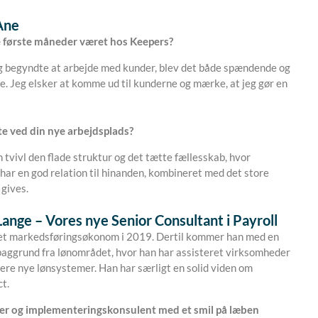
Ane
 første måneder været hos Keepers?
eg begyndte at arbejde med kunder, blev det både spændende og
e. Jeg elsker at komme ud til kunderne og mærke, at jeg gør en
te ved din nye arbejdsplads?
 tvivl den flade struktur og det tætte fællesskab, hvor
har en god relation til hinanden, kombineret med det store
 gives.
ange – Vores nye Senior Consultant i Payroll
et markedsføringsøkonom i 2019. Dertil kommer han med en
ggrund fra lønområdet, hvor han har assisteret virksomheder
re nye lønsystemer. Han har særligt en solid viden om
t.
ler og implementeringskonsulent med et smil på læben