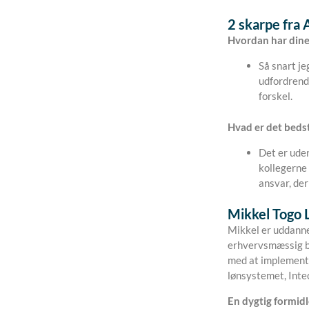
2 skarpe fra 
Hvordan har dine
Så snart j
udfordrend
forskel.
Hvad er det beds
Det er uden
kollegerne 
ansvar, der
Mikkel Togo L
Mikkel er uddann
erhvervsmæssig ba
med at implemente
lønsystemet, Intec
En dygtig formid