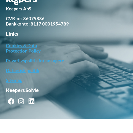
Keepers ApS
CVR-nr: 36079886
Bankkonto:
8117 0001954789
Links
Cookies & Data
Protection Policy
Privatlivspolitik for ansøgere
Dataetisk politik
Sitemap
Keepers SoMe