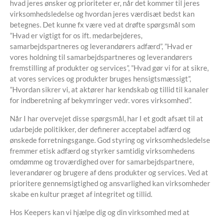
hvad jeres ønsker og prioriteter er, når det kommer til jeres
virksomhedsledelse og hvordan jeres værdisæt bedst kan
betegnes. Det kunne fx være ved at drøfte spørgsmål som
”Hvad er vigtigt for os ift. medarbejderes,
samarbejdspartneres og leverandørers adfærd”, ”Hvad er
vores holdning til samarbejdspartneres og leverandørers
fremstilling af produkter og services”, ”Hvad gør vi for at sikre,
at vores services og produkter bruges hensigtsmæssigt”,
”Hvordan sikrer vi, at aktører har kendskab og tillid til kanaler
for indberetning af bekymringer vedr. vores virksomhed”.
Når I har overvejet disse spørgsmål, har I et godt afsæt til at
udarbejde politikker, der definerer acceptabel adfærd og
ønskede forretningsgange. God styring og virksomhedsledelse
fremmer etisk adfærd og styrker samtidig virksomhedens
omdømme og troværdighed over for samarbejdspartnere,
leverandører og brugere af dens produkter og services. Ved at
prioritere gennemsigtighed og ansvarlighed kan virksomheder
skabe en kultur præget af integritet og tillid.
Hos Keepers kan vi hjælpe dig og din virksomhed med at