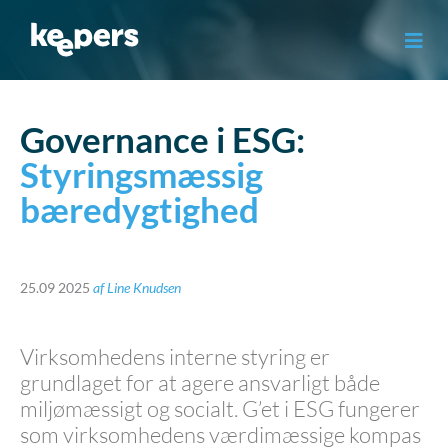
Gå
til
indholdet
Governance i ESG:
Styringsmæssig
bæredygtighed
25.09 2025
af
Line Knudsen
Virksomhedens interne styring er
grundlaget for at agere ansvarligt både
miljømæssigt og socialt. G’et i ESG fungerer
som virksomhedens værdimæssige kompas