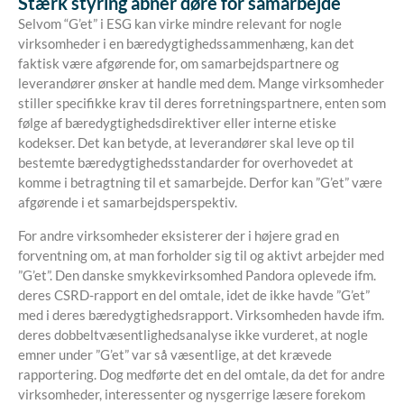
Stærk styring åbner døre for samarbejde
Selvom “G’et” i ESG kan virke mindre relevant for nogle
virksomheder i en bæredygtighedssammenhæng, kan det
faktisk være afgørende for, om samarbejdspartnere og
leverandører ønsker at handle med dem. Mange virksomheder
stiller specifikke krav til deres forretningspartnere, enten som
følge af bæredygtighedsdirektiver eller interne etiske
kodekser. Det kan betyde, at leverandører skal leve op til
bestemte bæredygtighedsstandarder for overhovedet at
komme i betragtning til et samarbejde. Derfor kan ”G’et” være
afgørende i et samarbejdsperspektiv.
For andre virksomheder eksisterer der i højere grad en
forventning om, at man forholder sig til og aktivt arbejder med
”G’et”. Den danske smykkevirksomhed Pandora oplevede ifm.
deres CSRD-rapport en del omtale, idet de ikke havde ”G’et”
med i deres bæredygtighedsrapport. Virksomheden havde ifm.
deres dobbeltvæsentlighedsanalyse ikke vurderet, at nogle
emner under ”G’et” var så væsentlige, at det krævede
rapportering.
Dog medførte det en del omtale, da det for andre
virksomheder, interessenter og nysgerrige læsere forekom