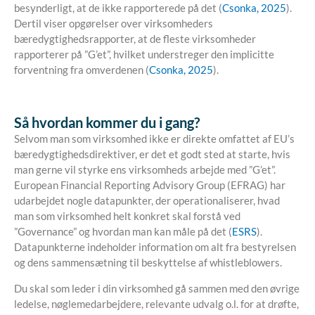
besynderligt, at de ikke rapporterede på det (
Csonka, 2025
).
Dertil viser opgørelser over virksomheders
bæredygtighedsrapporter, at de fleste virksomheder
rapporterer på ”G’et”, hvilket understreger den implicitte
forventning fra omverdenen (
Csonka, 2025
).
Så hvordan
kommer du i gang?
Selvom man som virksomhed ikke er direkte omfattet af EU’s
bæredygtighedsdirektiver, er det et godt sted at starte, hvis
man gerne vil styrke ens virksomheds arbejde med ”G’et”.
European Financial Reporting Advisory Group (EFRAG) har
udarbejdet nogle datapunkter, der operationaliserer, hvad
man som virksomhed helt konkret skal forstå ved
”Governance” og hvordan man kan måle på det (
ESRS
).
Datapunkterne indeholder information om alt fra bestyrelsen
og dens sammensætning til beskyttelse af whistleblowers.
Du skal som leder i din virksomhed gå sammen med den øvrige
ledelse, nøglemedarbejdere, relevante udvalg o.l. for at drøfte,