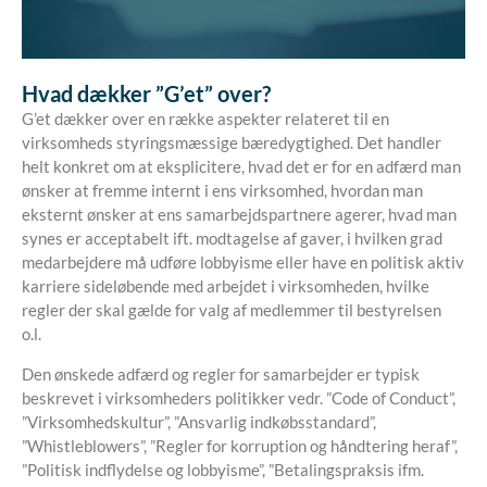
Hvad dækker ”G’et
”
over
?
G’et dækker over en række aspekter relateret til en
virksomheds styringsmæssige bæredygtighed. Det handler
helt konkret om at eksplicitere, hvad det er for en adfærd man
ønsker at fremme internt i ens virksomhed, hvordan man
eksternt ønsker at ens samarbejdspartnere agerer, hvad man
synes er acceptabelt ift. modtagelse af gaver, i hvilken grad
medarbejdere må udføre lobbyisme eller have en politisk aktiv
karriere sideløbende med arbejdet i virksomheden, hvilke
regler der skal gælde for valg af medlemmer til bestyrelsen
o.l.
Den ønskede adfærd og regler for samarbejder er typisk
beskrevet i virksomheders politikker vedr. ”Code of Conduct”,
”Virksomhedskultur”, ”Ansvarlig indkøbsstandard”,
”Whistleblowers”, ”Regler for korruption og håndtering heraf”,
”Politisk indflydelse og lobbyisme”, ”Betalingspraksis ifm.