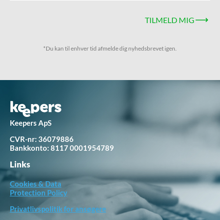
TILMELD MIG
*Du kan til enhver tid afmelde dig nyhedsbrevet igen.
Keepers ApS
CVR-nr: 36079886
Bankkonto:
8117 0001954789
Links
Cookies & Data
Protection Policy
Privatlivspolitik for ansøgere