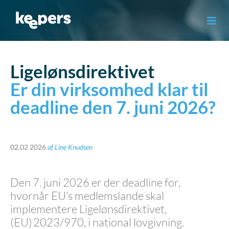
Gå
til
indholdet
Ligelønsdirektivet
Er din virksomhed klar til
deadline den 7. juni 2026?
02.02 2026
af
Line Knudsen
Den 7. juni 2026 er der deadline for,
hvornår EU’s medlemslande skal
implementere Ligelønsdirektivet,
(EU) 2023/970, i national lovgivning.