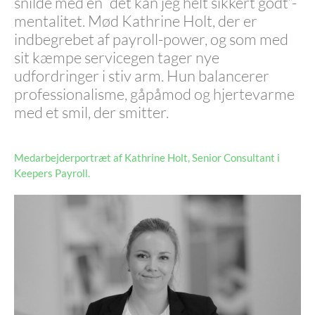
snilde med en “det kan jeg helt sikkert godt”-
mentalitet. Mød Kathrine Holt, der er
indbegrebet af payroll-power, og som med
sit kæmpe servicegen tager nye
udfordringer i stiv arm. Hun balancerer
professionalisme, gåpåmod og hjertevarme
med et smil, der smitter.
Medarbejderportræt af Kathrine Holt, Senior Consultant i
Keepers Payroll.