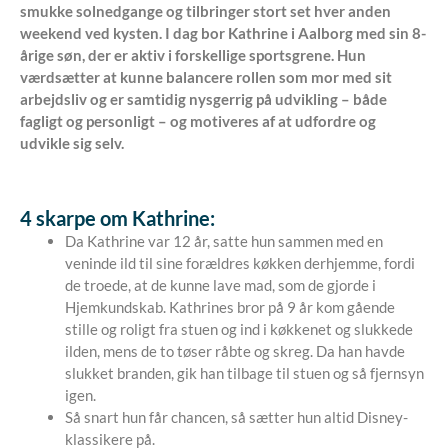
smukke solnedgange og tilbringer stort set hver anden
weekend ved kysten. I dag bor Kathrine i Aalborg med sin 8-
årige søn, der er aktiv i forskellige sportsgrene. Hun
værdsætter at kunne balancere rollen som mor med sit
arbejdsliv og er samtidig nysgerrig på udvikling – både
fagligt og personligt – og motiveres af at udfordre og
udvikle sig selv.
4 skarpe om Kathrine:
Da Kathrine var 12 år, satte hun sammen med en
veninde ild til sine forældres køkken derhjemme, fordi
de troede, at de kunne lave mad, som de gjorde i
Hjemkundskab. Kathrines bror på 9 år kom gående
stille og roligt fra stuen og ind i køkkenet og slukkede
ilden, mens de to tøser råbte og skreg. Da han havde
slukket branden, gik han tilbage til stuen og så fjernsyn
igen.
Så snart hun får chancen, så sætter hun altid Disney-
klassikere på.