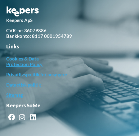
Keepers ApS
CVR-nr: 36079886
Bankkonto:
8117 0001954789
Links
Cookies & Data
Protection Policy
Privatlivspolitik for ansøgere
Dataetisk politik
Sitemap
Keepers SoMe