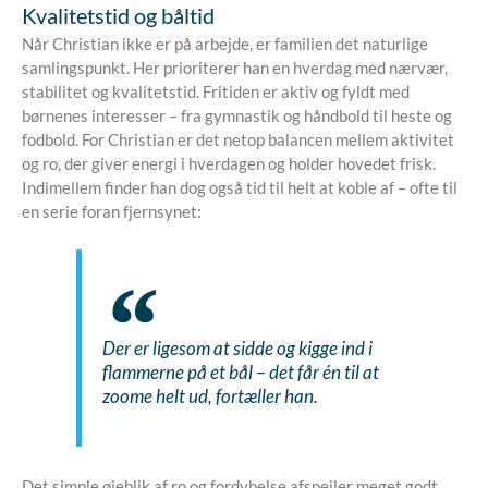
Kvalitetstid og båltid
Når Christian ikke er på arbejde, er familien det naturlige
samlingspunkt. Her prioriterer han en hverdag med nærvær,
stabilitet og kvalitetstid. Fritiden er aktiv og fyldt med
børnenes interesser – fra gymnastik og håndbold til heste og
fodbold. For Christian er det netop balancen mellem aktivitet
og ro, der giver energi i hverdagen og holder hovedet frisk.
Indimellem finder han dog også tid til helt at koble af – ofte til
en serie foran fjernsynet:
Der er ligesom at sidde og kigge ind i
flammerne på et bål – det får én til at
zoome helt ud,
fortæller han.
Det simple øjeblik af ro og fordybelse afspejler meget godt