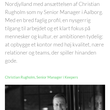
Nordjylland med ansættelsen af Christian
Rugholm som ny Senior Manager i Aalborg.
Med en bred faglig profil, en nysgerrig
tilgang til arbejdet og et klart fokus på
mennesker og kultur, er ambitionen tydelig:
at opbygge et kontor med høj kvalitet, nære
relationer og teams, der spiller hinanden
gode.
Christian Rugholm, Senior Manager i Keepers