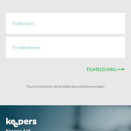
TILMELD MIG
*Du kan til enhver tid afmelde dig nyhedsbrevet igen.
Keepers ApS