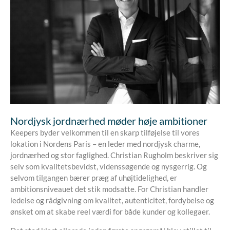
Nordjysk jordnærhed møder høje ambitioner
Keepers byder velkommen til en skarp tilføjelse til vores
lokation i Nordens Paris – en leder med nordjysk charme,
jordnærhed og stor faglighed. Christian Rugholm beskriver sig
selv som kvalitetsbevidst, videnssøgende og nysgerrig. Og
selvom tilgangen bærer præg af uhøjtidelighed, er
ambitionsniveauet det stik modsatte. For Christian handler
ledelse og rådgivning om kvalitet, autenticitet, fordybelse og
ønsket om at skabe reel værdi for både kunder og kollegaer.