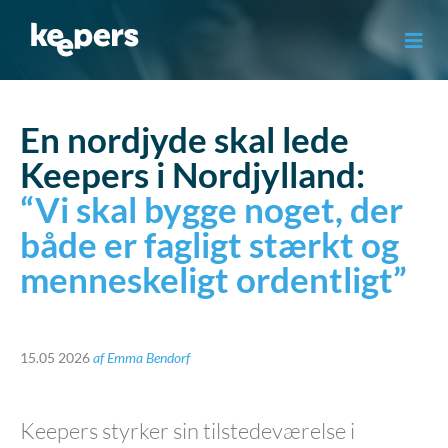
Gå
til
indholdet
En nordjyde skal lede
Keepers i Nordjylland:
“Vi skal bygge noget, der
både er fagligt stærkt og
menneskeligt ordentligt”
15.05 2026
af
Emma Bendorf
Keepers styrker sin tilstedeværelse i