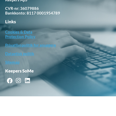
CVR-nr: 36079886
Bankkonto:
8117 0001954789
Links
Cookies & Data
Protection Policy
Privatlivspolitik for ansøgere
Dataetisk politik
Sitemap
Keepers SoMe