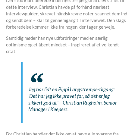
Det stod klart allerede inden første spørgsmål blev stillet til
dette interview. Christian havde på forhånd nærlæst
interviewguiden, skrevet håndskrevne noter, scannet dem ind
og sendt dem – klar til gennemgang til interviewet. Den slags
forberedelse kommer ikke fra nogen, der tager genveje.
Samtidig møder han nye udfordringer med en særlig
optimisme og et åbent mindset – inspireret af et velkendt
citat:
Jeg har lidt en Pippi Langstrømpe-tilgang:
‘Det har jeg ikke prøvet før, så det er jeg
sikkert god til.’
– Christian Rugholm, Senior
Manager i Keepers.
For Christian handler det ikke om at have alle svarene fra