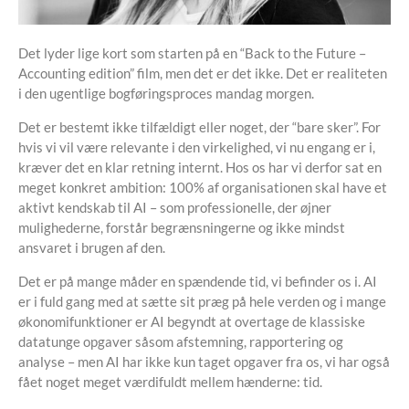
Det lyder lige kort som starten på en “Back to the Future –
Accounting edition” film, men det er det ikke. Det er realiteten
i den ugentlige bogføringsproces mandag morgen.
Det er bestemt ikke tilfældigt eller noget, der “bare sker”. For
hvis vi vil være relevante i den virkelighed, vi nu engang er i,
kræver det en klar retning internt. Hos os har vi derfor sat en
meget konkret ambition: 100% af organisationen skal have et
aktivt kendskab til AI – som professionelle, der øjner
mulighederne, forstår begrænsningerne og ikke mindst
ansvaret i brugen af den.
Det er på mange måder en spændende tid, vi befinder os i. AI
er i fuld gang med at sætte sit præg på hele verden og i mange
økonomifunktioner er AI begyndt at overtage de klassiske
datatunge opgaver såsom afstemning, rapportering og
analyse – men AI har ikke kun taget opgaver fra os, vi har også
fået noget meget værdifuldt mellem hænderne: tid.