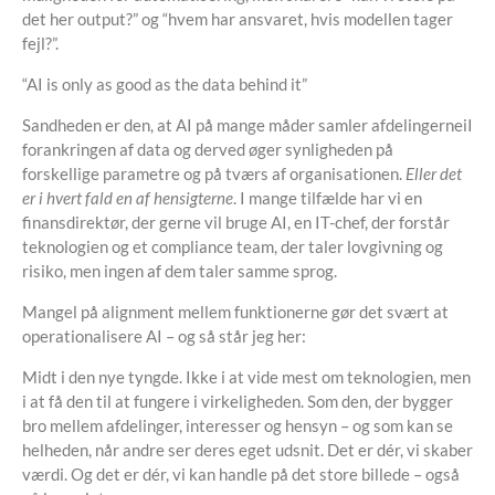
det her output?” og “hvem har ansvaret, hvis modellen tager
fejl?”.
“AI is only as good as the data behind it”
Sandheden er den, at AI på mange måder samler afdelingerneiI
forankringen af data og derved øger synligheden på
forskellige parametre og på tværs af organisationen.
Eller det
er i hvert fald en af hensigterne
. I mange tilfælde har vi en
finansdirektør, der gerne vil bruge AI, en IT-chef, der forstår
teknologien og et compliance team, der taler lovgivning og
risiko, men ingen af dem taler samme sprog.
Mangel på alignment mellem funktionerne gør det svært at
operationalisere AI – og så står jeg her:
Midt i den nye tyngde. Ikke i at vide mest om teknologien, men
i at få den til at fungere i virkeligheden. Som den, der bygger
bro mellem afdelinger, interesser og hensyn – og som kan se
helheden, når andre ser deres eget udsnit. Det er dér, vi skaber
værdi. Og det er dér, vi kan handle på det store billede – også