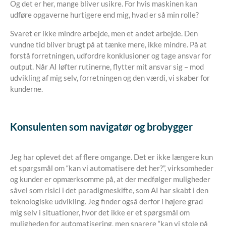
Og det er her, mange bliver usikre. For hvis maskinen kan
udføre opgaverne hurtigere end mig, hvad er så min rolle?
Svaret er ikke mindre arbejde, men et andet arbejde. Den
vundne tid bliver brugt på at tænke mere, ikke mindre. På at
forstå forretningen, udfordre konklusioner og tage ansvar for
output. Når AI løfter rutinerne, flytter mit ansvar sig – mod
udvikling af mig selv, forretningen og den værdi, vi skaber for
kunderne.
Konsulenten som navigatør og brobygger
Jeg har oplevet det af flere omgange. Det er ikke længere kun
et spørgsmål om “kan vi automatisere det her?”, virksomheder
og kunder er opmærksomme på, at der medfølger muligheder
såvel som risici i det paradigmeskifte, som AI har skabt i den
teknologiske udvikling. Jeg finder også derfor i højere grad
mig selv i situationer, hvor det ikke er et spørgsmål om
muligheden for automatisering, men snarere “kan vi stole på