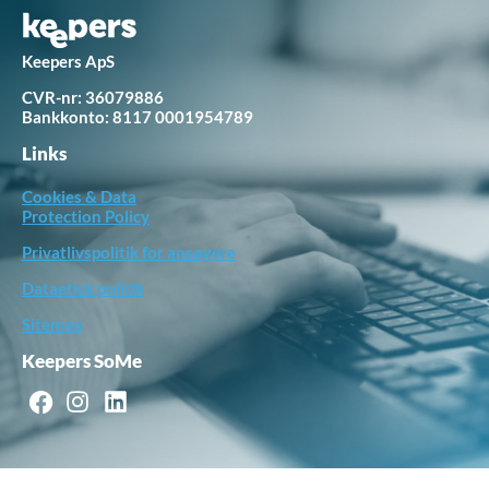
Keepers ApS
CVR-nr: 36079886
Bankkonto:
8117 0001954789
Links
Cookies & Data
Protection Policy
Privatlivspolitik for ansøgere
Dataetisk politik
Sitemap
Keepers SoMe