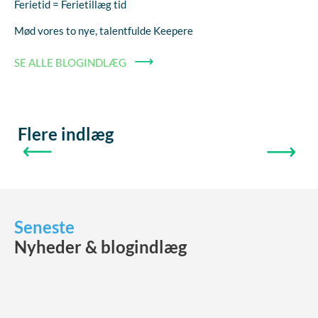
Ferietid = Ferietillæg tid
Mød vores to nye, talentfulde Keepere
SE ALLE BLOGINDLÆG
Flere indlæg
FORRIGE
NÆSTE
Seneste
Nyheder & blogindlæg