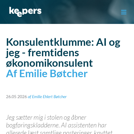
Gå
til
indholdet
Konsulentklumme: AI og
jeg - fremtidens
økonomikonsulent
Af Emilie Bøtcher
26.05 2026
af
Emilie Ehlert Bøtcher
Jeg sætter mig i stolen og åbner
bogføringskladderne. AI assistenten har
allerede læst samtlige posteringer, knyttet