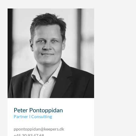
Peter Pontoppidan
Partner I Consulting
ppontoppidan@keepers.dk
+45 30 93 47 68