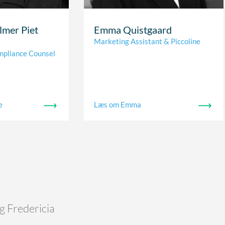
lmer Piet
Emma Quistgaard
Marketing Assistant & Piccoline
mpliance Counsel
e
Læs om Emma
og Fredericia