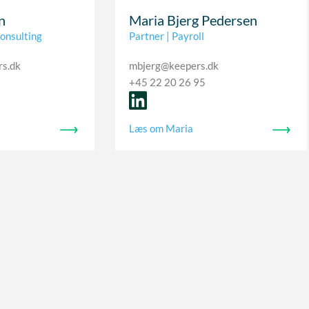
n
Maria Bjerg Pedersen
onsulting
Partner | Payroll
rs.dk
mbjerg@keepers.dk
+45 22 20 26 95
Læs om Maria