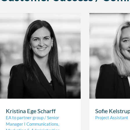
Kristina Ege Scharff
Sofie Kelstru
EA to partner group / Senior
Project Assistant
Manager I Communications,