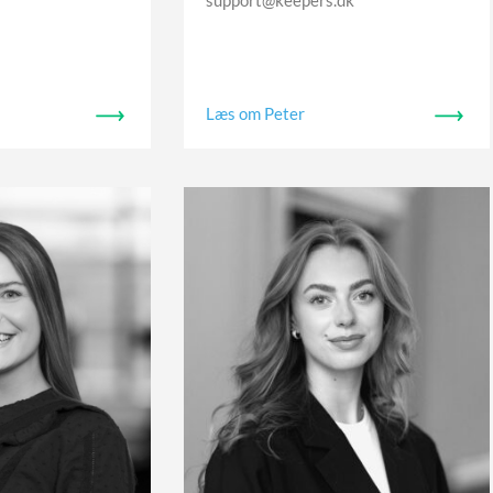
support@keepers.dk
Læs om Peter