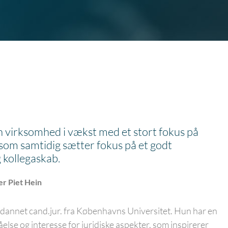
n virksomhed i vækst med et stort fokus på
 som samtidig sætter fokus på et godt
 kollegaskab.
r Piet Hein
ddannet cand.jur. fra Københavns Universitet. Hun har en
tåelse og interesse for juridiske aspekter, som inspirerer