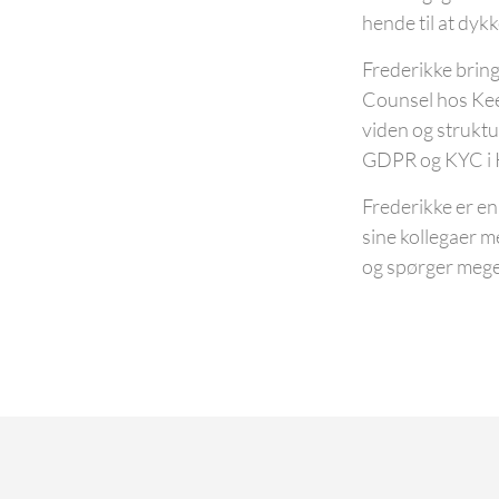
hende til at dyk
Frederikke bring
Counsel hos Keep
viden og struktu
GDPR og KYC i 
Frederikke er en 
sine kollegaer m
og spørger mege