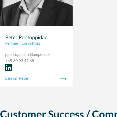
Peter Pontoppidan
Partner I Consulting
ppontoppidan@keepers.dk
+45 30 93 47 68
Læs om Peter
Customer Success / Comm