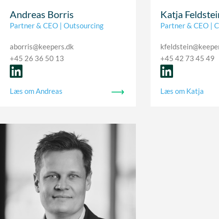
Andreas Borris
Katja Feldstei
Partner & CEO | Outsourcing
Partner & CEO | C
aborris@keepers.dk
kfeldstein@keepe
+45 26 36 50 13
+45 42 73 45 49
Læs om Andreas
Læs om Katja