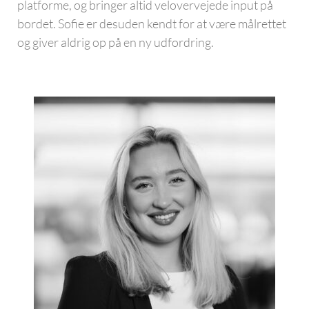
platforme, og bringer altid velovervejede input på
bordet. Sofie er desuden kendt for at være målrettet
og giver aldrig op på en ny udfordring.