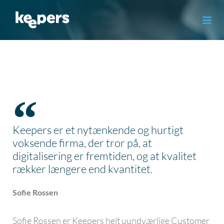
Gå
til
indholdet
Keepers er et nytænkende og hurtigt
voksende firma, der tror på, at
digitalisering er fremtiden, og at kvalitet
rækker længere end kvantitet.
Sofie Rossen
Sofie Rossen er Keepers helt uundværlige Customer