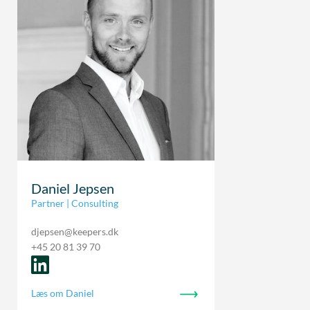
Daniel Jepsen
Partner | Consulting
djepsen@keepers.dk
+45 20 81 39 70
Læs om Daniel