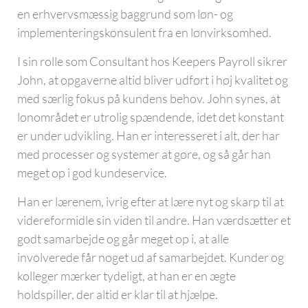
en erhvervsmæssig baggrund som løn- og
implementeringskonsulent fra en lønvirksomhed.
I sin rolle som Consultant hos Keepers Payroll sikrer
John, at opgaverne altid bliver udført i høj kvalitet og
med særlig fokus på kundens behov. John synes, at
lønområdet er utrolig spændende, idet det konstant
er under udvikling. Han er interesseret i alt, der har
med processer og systemer at gøre, og så går han
meget op i god kundeservice.
Han er lærenem, ivrig efter at lære nyt og skarp til at
videreformidle sin viden til andre. Han værdsætter et
godt samarbejde og går meget op i, at alle
involverede får noget ud af samarbejdet. Kunder og
kolleger mærker tydeligt, at han er en ægte
holdspiller, der altid er klar til at hjælpe.