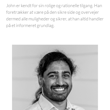
John er kendt for sin rolige og rationelle tilgang. Han
foretrækker at være på den sikre side og overvejer
dermed alle muligheder og sikrer, at han altid handler
på et informeret grundlag.