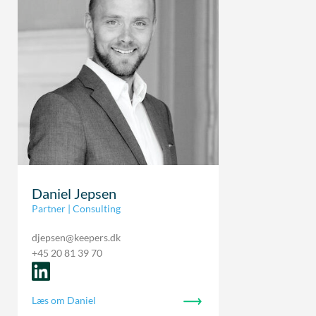
Daniel Jepsen
Partner | Consulting
djepsen@keepers.dk
+45 20 81 39 70
Læs om Daniel