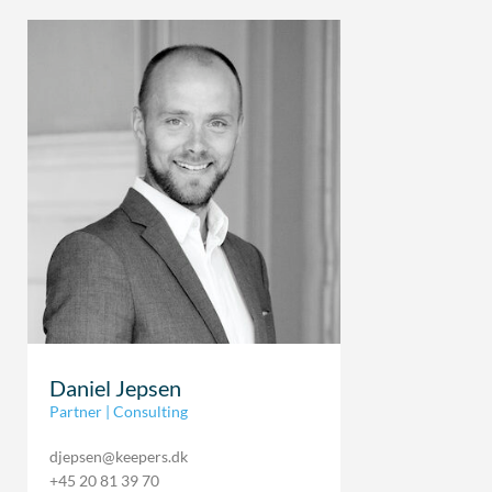
Daniel Jepsen
Partner | Consulting
djepsen@keepers.dk
+45 20 81 39 70