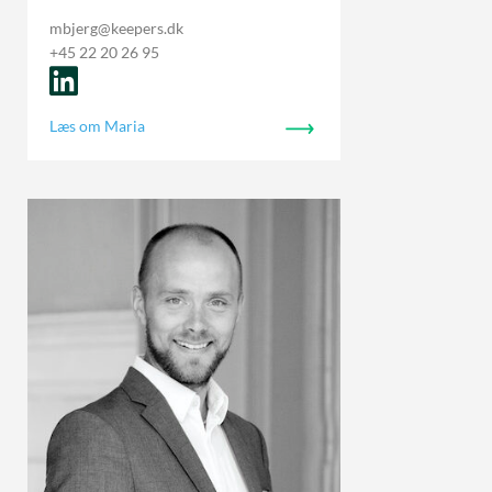
mbjerg@keepers.dk
+45 22 20 26 95
Læs om Maria