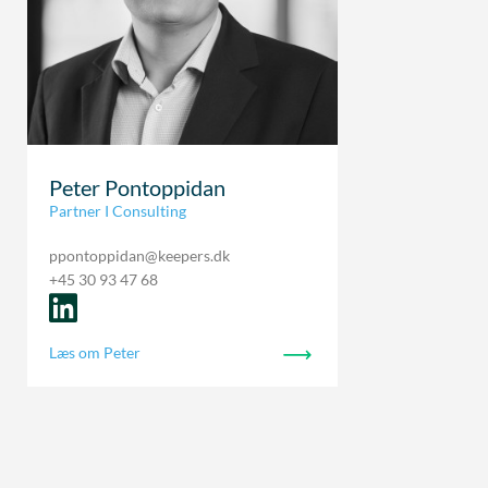
Peter Pontoppidan
Partner I Consulting
ppontoppidan@keepers.dk
+45 30 93 47 68
Læs om Peter