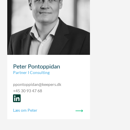
Peter Pontoppidan
Partner I Consulting
ppontoppidan@keepers.dk
+45 30 93 47 68
Læs om Peter